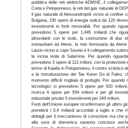
pubblica delle reti elettriche ADMHE, il collegame
Creta e Peloponneso, le reti del gas naturale di DEP
il gas naturale di Alessandropoli vicino al confine c
Bulgaria, 190 opere di energia eolica da 120 diversi i
investimenti in fonti rinnovabili. Per quando rigua
prevedono 5 opere per 1,445 miliardi che rigua
idrovolanti con le isole, la costruzione di due s
extraurbani ad Atene, la rete ferroviaria da Atene 
Laurio vicino a capo Sounio e il collegamento subma
la vicina isola di Salamina. Per quando riguarda
prevedono 3 opere di 112 milioni, con la protezione e
terme di Kaiafa in Peloponneso, il centro sciistico
e la ristrutturazione del Tae Kwon Do di Faliro, c
momento difficili migliaia di profughi. Per quando r
tecnologici si prevedono 5 opere per 920 milioni, 
ricerca 4 opere per 594 milioni e per gli investi
industriale privato 5 investimenti per 349 milioni.
Fonti dell’Unione europee riconfermano gli ultimi gi
prenderà i 5,4 miliardi accordati a luglio e che
dettagli per il meccanismo di correzione ma che p
alla sera di domenica saranno concluse anche 