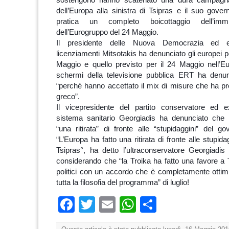
sostengono hanno scatenato una dura campagna
dell’Europa alla sinistra di Tsipras e il suo gove
pratica un completo boicottaggio dell’imm
dell’Eurogruppo del 24 Maggio.
Il presidente delle Nuova Democrazia ed e
licenziamenti Mitsotakis ha denunciato gli europei p
Maggio e quello previsto per il 24 Maggio nell’E
schermi della televisione pubblica ERT ha denunc
“perché hanno accettato il mix di misure che ha pr
greco”.
Il vicepresidente del partito conservatore ed ex
sistema sanitario Georgiadis ha denunciato che l
“una ritirata” di fronte alle “stupidaggini” del go
“L’Europa ha fatto una ritirata di fronte alle stupidag
Tsipras°, ha detto l’ultraconservatore Georgiadis 
considerando che “la Troika ha fatto una favore a 
politici con un accordo che è completamente ottimi
tutta la filosofia del programma” di luglio!
Facebook
Twitter
Email
WhatsApp
Condividi