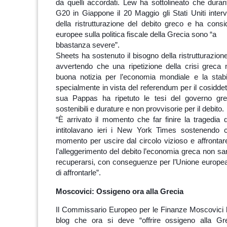
da quelli accordati. Lew ha sottolineato che durant
G20 in Giappone il 20 Maggio gli Stati Uniti inter
della ristrutturazione del debito greco e ha consi
europee sulla politica fiscale della Grecia sono “a
bbastanza severe”.
Sheets ha sostenuto il bisogno della ristrutturazion
avvertendo che una ripetizione della crisi greca
buona notizia per l’economia mondiale e la stabil
specialmente in vista del referendum per il cosiddet
sua Pappas ha ripetuto le tesi del governo gre
sostenibili e durature e non provvisorie per il debito.
“È arrivato il momento che far finire la tragedia d
intitolavano ieri i New York Times sostenendo ch
momento per uscire dal circolo vizioso e affrontare
l’alleggerimento del debito l’economia greca non sa
recuperarsi, con conseguenze per l’Unione europea
di affrontarle”.
Moscovici: Ossigeno ora alla Grecia
Il Commissario Europeo per le Finanze Moscovici h
blog che ora si deve “offrire ossigeno alla Gr