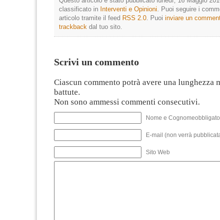
Questo articolo è stato pubblicato lunedì, 16 Maggio 201
classificato in
Interventi e Opinioni
. Puoi seguire i comm
articolo tramite il feed
RSS 2.0
. Puoi
inviare un commen
trackback
dal tuo sito.
Scrivi un commento
Ciascun commento potrà avere una lunghezza 
battute.
Non sono ammessi commenti consecutivi.
Nome e Cognomeobbligato
E-mail (non verrà pubblicata
Sito Web