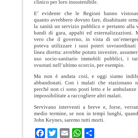
clinico per loro insostenibile.
E’ evidente che le Regioni hanno vistosam
quanto avrebbero dovuto fare, disabituate orm
la sanità un servizio pubblico e pertanto alla 
bandi di gara, appalti ed esternalizzazioni. 
vero che il governo, in vista di un’emerge
poteva utilizzare i suoi poteri sovraordinati
linea diretta: avrebbe potuto investire, assumer
uso socio-sanitario immobili pubblici, i ta
svuotati nell’ultimo scorcio, per esempio.
Ma non è andata così, e oggi siamo indifes
abbandonati. Con i malati che stazionano n
perché non ci sono posti letto e le ambulanze
impossibilitate a raccogliere altri malati.
Servivano interventi a breve e, forse, verran
medio termine, se non in tempi lunghi, quan
John Keynes, saremo tutti morti.
Facebook
Twitter
Email
WhatsApp
Condividi