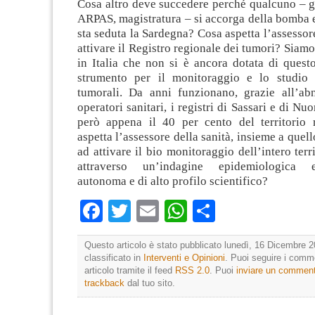
Cosa altro deve succedere perché qualcuno – g
ARPAS, magistratura – si accorga della bomba 
sta seduta la Sardegna? Cosa aspetta l’assessore
attivare il Registro regionale dei tumori? Siamo
in Italia che non si è ancora dotata di quest
strumento per il monitoraggio e lo studio 
tumorali. Da anni funzionano, grazie all’ab
operatori sanitari, i registri di Sassari e di N
però appena il 40 per cento del territorio 
aspetta l’assessore della sanità, insieme a quel
ad attivare il bio monitoraggio dell’intero terr
attraverso un’indagine epidemiologica 
autonoma e di alto profilo scientifico?
Facebook
Twitter
Email
WhatsApp
Condividi
Questo articolo è stato pubblicato lunedì, 16 Dicembre 2
classificato in
Interventi e Opinioni
. Puoi seguire i comm
articolo tramite il feed
RSS 2.0
. Puoi
inviare un commen
trackback
dal tuo sito.