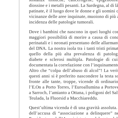
diossine e i metalli pesanti. La Sardegna, al di 
patinate, è il luogo dove le donne e gli uomini 
vicinanze delle aree inquinate, muoiono di più a
incidenza delle patologie tumorali.
Dove i bambini che nascono in quei luoghi co
maggiori possibilità di morire a causa di con
perinatali e i neonati presentano delle allarman
del DNA. La nostra isola tra i tanti tristi prim
quello della più alta prevalenza di patolo
diabete e sclerosi multipla. Patologie di c
documentata la correlazione con l’inquinament
Altro che “colpa dell’abuso di alcol”! La verit
questi anni si è preferito nascondere la testa s
fronte alle tante, troppe, vicende di ordinar
l’E.On a Porto Torres, l’Euroallumina a Porto
a Sarroch, l’amianto a Ottana, i poligoni del Sal
Teulada, la Fluorsid a Macchiareddu.
Quest’ultima vicenda è di una gravità assoluta.
dell’accusa di “associazione a delinquere” ne