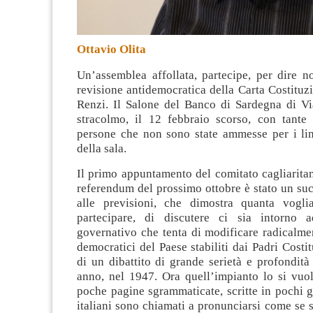
Ottavio Olita
Un’assemblea affollata, partecipe, per dire n
revisione antidemocratica della Carta Costituz
Renzi. Il Salone del Banco di Sardegna di Vi
stracolmo, il 12 febbraio scorso, con tante 
persone che non sono state ammesse per i lim
della sala
.
Il primo appuntamento del comitato cagliaritan
referendum del prossimo ottobre è stato un su
alle previsioni, che dimostra quanta vogli
partecipare, di discutere ci sia intorno 
governativo che tenta di modificare radicalmen
democratici del Paese stabiliti dai Padri Costit
di un dibattito di grande serietà e profondità
anno, nel 1947. Ora quell’impianto lo si vuo
poche pagine sgrammaticate, scritte in pochi gi
italiani sono chiamati a pronunciarsi come se si