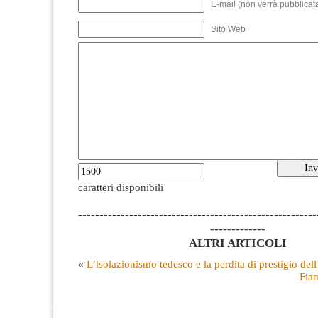
E-mail (non verrà pubblicata
Sito Web
caratteri disponibili
--------------------------------------------------------
-------------
ALTRI ARTICOLI
«
L’isolazionismo tedesco e la perdita di prestigio de
Fia