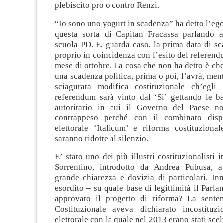
plebiscito pro o contro Renzi.
“Io sono uno yogurt in scadenza” ha detto l’ego
questa sorta di Capitan Fracassa parlando a
scuola PD. E, guarda caso, la prima data di sc
proprio in coincidenza con l’esito del referen
mese di ottobre. La cosa che non ha detto è ch
una scadenza politica, prima o poi, l’avrà, ment
sciagurata modifica costituzionale ch’egli
referendum sarà vinto dal ‘Sì’ gettando le ba
autoritario in cui il Governo del Paese n
contrappeso perché con il combinato disp
elettorale ‘Italicum’ e riforma costituziona
saranno ridotte al silenzio.
E’ stato uno dei più illustri costituzionalisti i
Sorrentino, introdotto da Andrea Pubusa, a
grande chiarezza e dovizia di particolari. In
esordito – su quale base di legittimità il Parla
approvato il progetto di riforma? La sente
Costituzionale aveva dichiarato incostituz
elettorale con la quale nel 2013 erano stati scelt