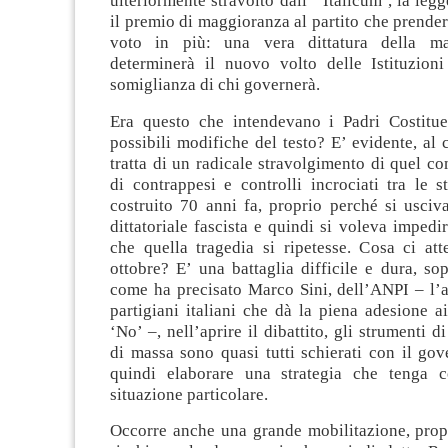
ulteriormente stravolto dall’ ‘Italicum’, la leg
il premio di maggioranza al partito che prende
voto in più: una vera dittatura della m
determinerà il nuovo volto delle Istituzio
somiglianza di chi governerà.
Era questo che intendevano i Padri Costitue
possibili modifiche del testo? E’ evidente, al c
tratta di un radicale stravolgimento di quel c
di contrappesi e controlli incrociati tra le st
costruito 70 anni fa, proprio perché si usciv
dittatoriale fascista e quindi si voleva imped
che quella tragedia si ripetesse. Cosa ci at
ottobre? E’ una battaglia difficile e dura, sop
come ha precisato Marco Sini, dell’ANPI – l’a
partigiani italiani che dà la piena adesione ai
‘No’ –, nell’aprire il dibattito, gli strumenti 
di massa sono quasi tutti schierati con il go
quindi elaborare una strategia che tenga c
situazione particolare.
Occorre anche una grande mobilitazione, propr