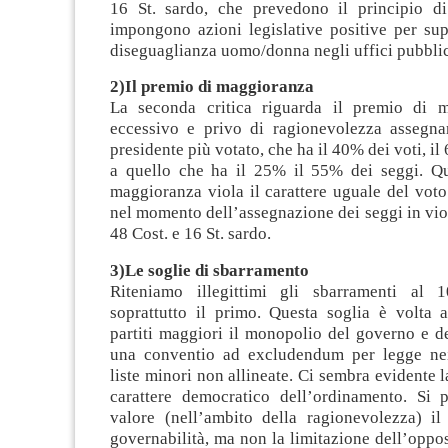
16 St. sardo, che prevedono il principio d
impongono azioni legislative positive per sup
diseguaglianza uomo/donna negli uffici pubblic
2)Il premio di maggioranza
La seconda critica riguarda il premio di m
eccessivo e privo di ragionevolezza assegna
presidente più votato, che ha il 40% dei voti, il
a quello che ha il 25% il 55% dei seggi. Q
maggioranza viola il carattere uguale del voto 
nel momento dell’assegnazione dei seggi in viol
48 Cost. e 16 St. sardo.
3)Le soglie di sbarramento
Riteniamo illegittimi gli sbarramenti a
soprattutto il primo. Questa soglia è volta a
partiti maggiori il monopolio del governo e d
una conventio ad excludendum per legge nei
liste minori non allineate. Ci sembra evidente l
carattere democratico dell’ordinamento. Si 
valore (nell’ambito della ragionevolezza) il 
governabilità, ma non la limitazione dell’oppos