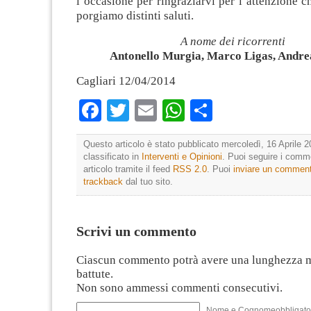
l’occasione per ringraziarvi per l’attenzione c
porgiamo distinti saluti.
A nome dei ricorrenti
Antonello Murgia, Marco Ligas, Andre
Cagliari 12/04/2014
Facebook
Twitter
Email
WhatsApp
Condividi
Questo articolo è stato pubblicato mercoledì, 16 Aprile 2
classificato in
Interventi e Opinioni
. Puoi seguire i comm
articolo tramite il feed
RSS 2.0
. Puoi
inviare un commen
trackback
dal tuo sito.
Scrivi un commento
Ciascun commento potrà avere una lunghezza 
battute.
Non sono ammessi commenti consecutivi.
Nome e Cognomeobbligato