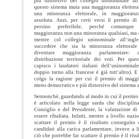
più distorsivo del collegio uninominale all
questo sistema muta una maggioranza elettoral
una minoranza elettorale, in maggioranz
assoluta. Anzi, per certi versi il premio d
persino preferibile, perché comunque
maggioranza non una minoranza qualsiasi, ma q
mentre col collegio uninominale all’ing
succedere che sia la minoranza elettoral
diventare maggioranza parlamentare: 
distribuzione territoriale dei voti. Per qu
capisco i laudatori italiani dell’uninominale
doppio turno alla francese è già tutt’altro). E
colgo la ragione per cui il premio di magg
meno democratico e più distorsivo del sistema 
Sennonché, guardando al modo in cui il premio
è articolato nella legge sarda che disciplina
Consiglio e del Presidente, la valutazione di
essere ribaltata.
Infatti, mentre a livello nazi
scattare il premio è il risultato conseguito 
candidati alla carica parlamentare, invece a l
ciò che potrebbe far scattare il premio è il ris