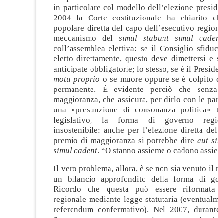
in particolare col modello dell’elezione presi
2004 la Corte costituzionale ha chiarito ch
popolare diretta del capo dell’esecutivo regio
meccanismo del
simul stabunt simul cade
coll’assemblea elettiva: se il Consiglio sfiduc
eletto direttamente, questo deve dimettersi e 
anticipate obbligatorie; lo stesso, se è il Presid
motu proprio
o se muore oppure se è colpito
permanente. È evidente perciò che senza
maggioranza, che assicura, per dirlo con le par
una «presunzione di consonanza politica» t
legislativo, la forma di governo regi
insostenibile: anche per l’elezione diretta del
premio di maggioranza si potrebbe dire
aut s
simul cadent
. “O stanno assieme o cadono assi
Il vero problema, allora, è se non sia venuto il
un bilancio approfondito della forma di go
Ricordo che questa può essere riformata
regionale mediante legge statutaria (eventual
referendum confermativo). Nel 2007, durant