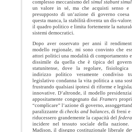
complesso meccanismo del
simul stabunt simu
un valore in sé, ma che acquisti senso e 
presupposto di un’azione di governo coesa 
questa manca, la stabilità diventa un dis-valore
il quadro politico e limita fortemente la natura
sistemi democratici.
Dopo aver osservato per anni il rendimento
modello regionale, mi sono convinto che es
attori politici una modalità di comportamento e
dissimile da quella che è tipica del govern
statunitense, dove la regolare, fisiologic
indirizzo politico veramente condiviso t
legislativo condanna la vita politica a una sost
frustrando qualsiasi ipotesi di riforme e legisl
innovative. D’altronde, il modello presidenzi
appositamente congegnato dai
Framers
propri
“complicare” l’azione di governo, assoggettan
paralizzante di
checks and balances
, di freni 
riducessero grandemente la capacità del
feder
incidere nel tessuto sociale della nazione
Madison, il disegno costituzionale liberale d