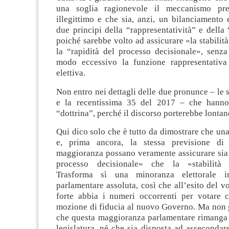
una soglia ragionevole il meccanismo pr
illegittimo e che sia, anzi, un bilanciamento e
due principi della “rappresentatività” e della 
poiché sarebbe volto ad assicurare «la stabilit
la “rapidità del processo decisionale», senz
modo eccessivo la funzione rappresentativa
elettiva.
Non entro nei dettagli delle due pronunce – le s
e la recentissima 35 del 2017 – che hanno 
“dottrina”, perché il discorso porterebbe lontan
Qui dico solo che è
tutto da dimostrare che un
e, prima ancora, la stessa previsione d
maggioranza possano veramente assicurare sia 
processo decisionale» che la «stabilità
Trasforma sì una minoranza elettorale i
parlamentare assoluta, così che all’esito del vo
forte abbia i numeri occorrenti per votare 
mozione di fiducia al nuovo Governo. Ma non g
che questa maggioranza parlamentare rimanga t
legislatura, né che sia disposta ad asseconda