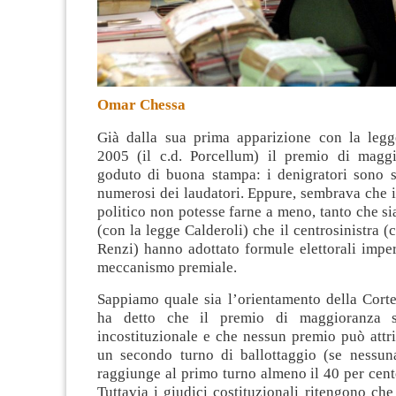
Omar Chessa
Già dalla sua prima apparizione con la legg
2005 (il c.d. Porcellum) il premio di magg
goduto di buona stampa: i denigratori sono s
numerosi dei laudatori. Eppure, sembrava che i
politico non potesse farne a meno, tanto che sia
(con la legge Calderoli) che il centrosinistra (
Renzi) hanno adottato formule elettorali impe
meccanismo premiale.
Sappiamo quale sia l’orientamento della Corte
ha detto che il premio di maggioranza s
incostituzionale e che nessun premio può attr
un secondo turno di ballottaggio (se nessuna
raggiunge al primo turno almeno il 40 per cent
Tuttavia i giudici costituzionali ritengono che