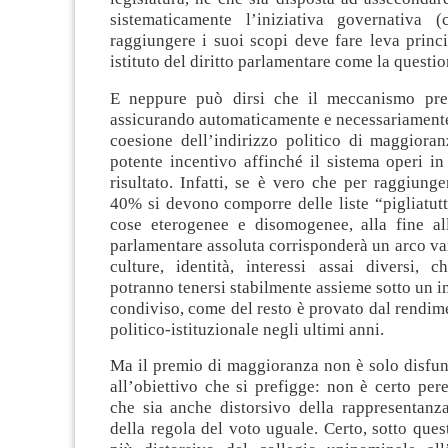
sistematicamente l’iniziativa governativa (
raggiungere i suoi scopi deve fare leva princ
istituto del diritto parlamentare come la questio
E neppure può dirsi che il meccanismo pre
assicurando automaticamente e necessariamente l
coesione dell’indirizzo politico di maggioran
potente incentivo affinché il sistema operi in
risultato. Infatti, se è vero che per raggiunge
40% si devono comporre delle liste “pigliatutt
cose eterogenee e disomogenee, alla fine a
parlamentare assoluta corrisponderà un arco var
culture, identità, interessi assai diversi, c
potranno tenersi stabilmente assieme sotto un in
condiviso, come del resto è provato dal rendim
politico-istituzionale negli ultimi anni.
Ma il premio di maggioranza non è solo disfun
all’obiettivo che si prefigge: non è certo per
che sia anche distorsivo della rappresentanz
della regola del voto uguale.
Certo, sotto ques