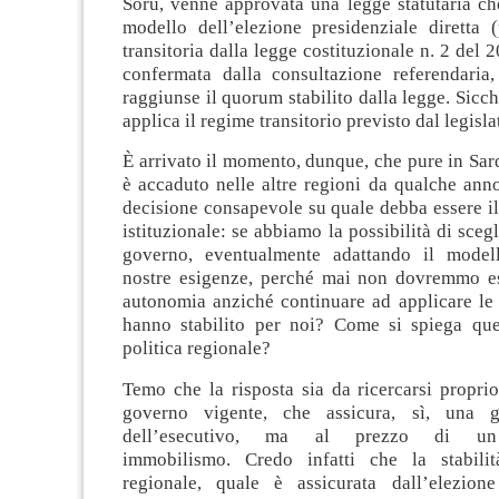
Soru, venne approvata una legge statutaria ch
modello dell’elezione presidenziale diretta (
transitoria dalla legge costituzionale n. 2 del 
confermata dalla consultazione referendaria
raggiunse il quorum stabilito dalla legge. Sicché
applica il regime transitorio previsto dal legisl
È arrivato il momento, dunque, che pure in Sa
è accaduto nelle altre regioni da qualche ann
decisione consapevole su quale debba essere i
istituzionale: se abbiamo la possibilità di sceg
governo, eventualmente adattando il modell
nostre esigenze, perché mai non dovremmo es
autonomia anziché continuare ad applicare le 
hanno stabilito per noi? Come si spiega ques
politica regionale?
Temo che la risposta sia da ricercarsi propri
governo vigente, che assicura, sì, una gr
dell’esecutivo, ma al prezzo di un i
immobilismo.
Credo infatti che la stabili
regionale,
quale è assicurata dall’elezion