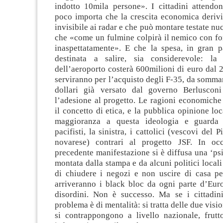
indotto 10mila persone». I cittadini attendon
poco importa che la crescita economica derivi
invisibile ai radar e che può montare testate nu
che «come un fulmine colpirà il nemico con for
inaspettatamente». E che la spesa, in gran p
destinata a salire, sia considerevole: la r
dell’aeroporto costerà 600milioni di euro dal 
serviranno per l’acquisto degli F-35, da sommar
dollari già versato dal governo Berluscon
l’adesione al progetto. Le ragioni economich
il concetto di etica, e la pubblica opinione loc
maggioranza a questa ideologia e guarda 
pacifisti, la sinistra, i cattolici (vescovi del
novarese) contrari al progetto JSF. In oc
precedente manifestazione si è diffusa una ‘psic
montata dalla stampa e da alcuni politici locali
di chiudere i negozi e non uscire di casa pe
arriveranno i black bloc da ogni parte d’Eu
disordini. Non è successo. Ma se i cittadini
problema è di mentalità: si tratta delle due visio
si contrappongono a livello nazionale, frut