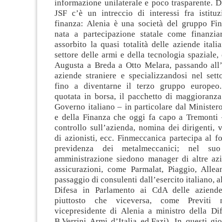
informazione unilaterale e poco trasparente. D
JSF c’è un intreccio di interessi fra istituz
finanza: Alenia è una società del gruppo Fi
nata a partecipazione statale come finanziar
assorbito la quasi totalità delle aziende itali
settore delle armi e della tecnologia spaziale
Augusta a Breda a Otto Melara, passando all’
aziende straniere e specializzandosi nel sett
fino a diventarne il terzo gruppo europeo.
quotata in borsa, il pacchetto di maggioranza
Governo italiano – in particolare dal Ministe
e della Finanza che oggi fa capo a Tremonti –
controllo sull’azienda, nomina dei dirigenti, v
di azionisti, ecc. Finmeccanica partecipa al 
previdenza dei metalmeccanici; nel suo
amministrazione siedono manager di altre az
assicurazioni, come Parmalat, Piaggio, Allean
passaggio di consulenti dall’esercito italiano, 
Difesa in Parlamento ai CdA delle aziend
piuttosto che viceversa, come Previti
vicepresidente di Alenia a ministro della Di
B.Verrini Armi d’Italia ed.Fazi). In questi gi