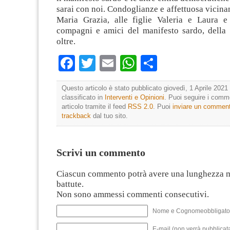
sarai con noi. Condoglianze e affettuosa vicina
Maria Grazia, alle figlie Valeria e Laura e 
compagni e amici del manifesto sardo, della s
oltre.
Facebook
Twitter
Email
WhatsApp
Condividi
Questo articolo è stato pubblicato giovedì, 1 Aprile 2021 
classificato in
Interventi e Opinioni
. Puoi seguire i comm
articolo tramite il feed
RSS 2.0
. Puoi
inviare un commen
trackback
dal tuo sito.
Scrivi un commento
Ciascun commento potrà avere una lunghezza 
battute.
Non sono ammessi commenti consecutivi.
Nome e Cognomeobbligato
E-mail (non verrà pubblicata