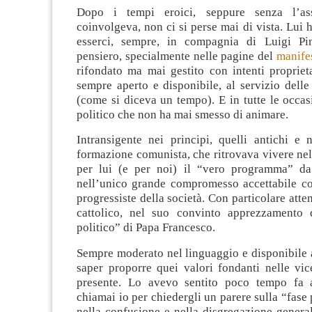
Dopo i tempi eroici, seppure senza l’as
coinvolgeva, non ci si perse mai di vista. Lui 
esserci, sempre, in compagnia di Luigi Pi
pensiero, specialmente nelle pagine del
manife
rifondato ma mai gestito con intenti proprieta
sempre aperto e disponibile, al servizio dell
(come si diceva un tempo). E in tutte le occasi
politico che non ha mai smesso di animare.
Intransigente nei principi, quelli antichi e 
formazione comunista, che ritrovava vivere nel
per lui (e per noi) il “vero programma” da
nell’unico grande compromesso accettabile con
progressiste della società. Con particolare att
cattolico, nel suo convinto apprezzamento 
politico” di Papa Francesco.
Sempre moderato nel linguaggio e disponibile 
saper proporre quei valori fondanti nelle vi
presente. Lo avevo sentito poco tempo fa a
chiamai io per chiedergli un parere sulla “fase 
nella confusione e nella disgregazione general