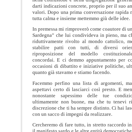
darti indicazioni concrete, proprio per il suo a
valori. Dopo una prima conversazione rapida 
tutta calma e insieme mettemmo giù delle idee.
In premessa mi rimproverò come coautore di un
Sardegna” che lui condivideva in pieno, ma c
riduttivamente rivolto al mondo cattolico, m
stabilire patti con tutti, di diversi orie
riproposizione del modello costituziona
concordai. E ci demmo appuntamento per cos
occasioni di dibattito e iniziative politiche, ult
quanto già stavamo e stiamo facendo.
Facemmo perfino una lista di argomenti, ma
aspettavi certo di lasciarci così presto. E m
nonostante sapessimo delle tue condizio
ultimamente non buone, ma che tu tenevi ri
discrezione che ti ha sempre distinto. Ci hai la
con un sacco di impegni da realizzare.
Cercheremo di fare tutto, in stretto raccordo in
il manifesto sardo e le altre entità democratich