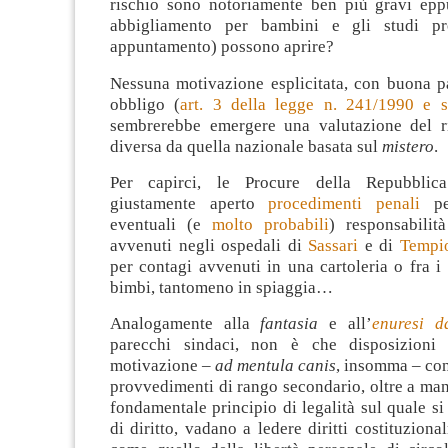
rischio sono notoriamente ben più gravi epp
abbigliamento per bambini e gli studi pro
appuntamento) possono aprire?
Nessuna motivazione esplicitata, con buona pa
obbligo (
art. 3 della legge n. 241/1990 e s.
sembrerebbe emergere una valutazione del ri
diversa da quella nazionale basata sul
mistero
.
Per capirci, le Procure della Repubblic
giustamente aperto
procedimenti penali
pe
eventuali (e
molto probabili
) responsabili
avvenuti negli ospedali di
Sassari
e di
Tempi
per contagi avvenuti in una cartoleria o fra i
bimbi, tantomeno in spiaggia…
Analogamente alla
fantasia
e all’
enuresi d
parecchi sindaci, non è che disposizioni 
motivazione –
ad mentula canis
, insomma – con
provvedimenti di rango secondario, oltre a man
fondamentale principio di legalità sul quale si
di diritto, vadano a ledere diritti costituziona