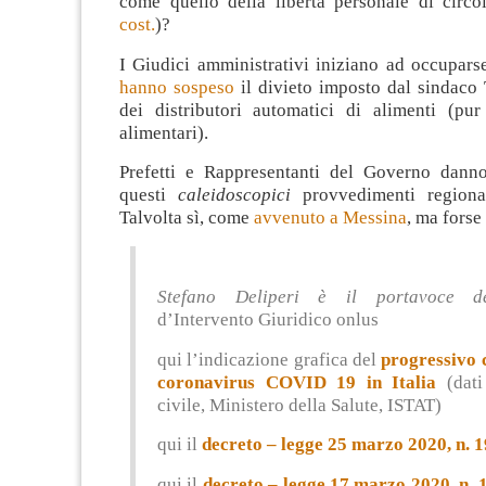
come quello della libertà personale di circo
cost.
)?
I Giudici amministrativi iniziano ad occupars
hanno sospeso
il divieto imposto dal sindaco 
dei distributori automatici di alimenti (pu
alimentari).
Prefetti e Rappresentanti del Governo dann
questi
caleidoscopici
provvedimenti regional
Talvolta sì, come
avvenuto a Messina
, ma forse
Stefano Deliperi è il portavoce 
d’Intervento Giuridico onlus
qui l’indicazione grafica del
progressivo 
coronavirus COVID 19 in Italia
(dati
civile, Ministero della Salute, ISTAT)
qui il
decreto – legge 25 marzo 2020, n. 1
qui il
decreto – legge 17 marzo 2020, n. 