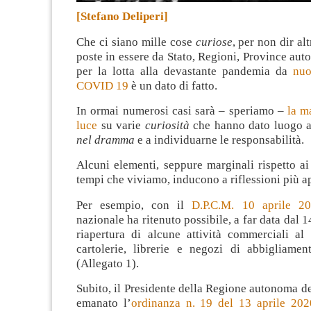
[Stefano Deliperi]
Che ci siano mille cose
curiose
, per non dir alt
poste in essere da Stato, Regioni, Province a
per la lotta alla devastante pandemia da
nuo
COVID 19
è un dato di fatto
.
In ormai numerosi casi sarà – speriamo –
la m
luce
su varie
curiosità
che hanno dato luogo a
nel dramma
e a individuarne le responsabilità.
Alcuni elementi, seppure marginali rispetto a
tempi che viviamo, inducono a riflessioni più a
Per esempio, con il
D.P.C.M. 10 aprile 2
nazionale ha ritenuto possibile, a far data dal 1
riapertura di alcune attività commerciali al 
cartolerie, librerie e negozi di abbigliame
(Allegato 1).
Subito, il Presidente della Regione autonoma d
emanato l’
ordinanza n. 19 del 13 aprile 202