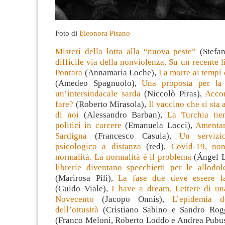
Foto di
Eleonora Pisano
Misteri della lotta alla “nuova peste”
(Stefan
difficile via della nonviolenza. Su un recente l
Pontara
(Annamaria Loche),
La morte ai tempi
(Amedeo Spagnuolo),
Una proposta per la 
un’intersindacale sarda
(Niccolò Piras),
Accor
fare?
(Roberto Mirasola),
Il vaccino che si sta
di noi
(Alessandro Barban),
La Turchia tien
politici in carcere
(Emanuela Locci),
Amentar
Sardigna
(Francesco Casula),
Un servizi
psicologico a distanza
(red),
Covid-19, non
normalità. La normalità è il problema
(Ángel L
librerie diventano specchietti per le allodol
(Marirosa Pili),
La fase due deve essere la
(Guido Viale),
I have a dream. Lettere di un
Novecento
(Jacopo Onnis),
L’epidemia 
dell’ottusità
(Cristiano Sabino e Sandro Rog
(Franco Meloni, Roberto Loddo e Andrea Pubu