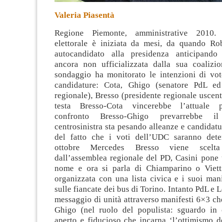
Valeria Piasentà
Regione Piemonte, amministrative 2010
elettorale è iniziata da mesi, da quando Ro
autocandidato alla presidenza anticipando
ancora non ufficializzata dalla sua coalizi
sondaggio ha monitorato le intenzioni di voto
candidature: Cota, Ghigo (senatore PdL ed
regionale), Bresso (presidente regionale uscente
testa Bresso-Cota vincerebbe l’attuale p
confronto Bresso-Ghigo prevarrebbe i
centrosinistra sta pesando alleanze e candidat
del fatto che i voti dell’UDC saranno dete
ottobre Mercedes Bresso viene scelta 
dall’assemblea regionale del PD, Casini pone 
nome e ora si parla di Chiamparino o Viett
organizzata con una lista civica e i suoi man
sulle fiancate dei bus di Torino. Intanto PdL e 
messaggio di unità attraverso manifesti 6×3 c
Ghigo (nel ruolo del populista: sguardo in 
aperto e fiducioso che incarna ‘l’ottimismo d