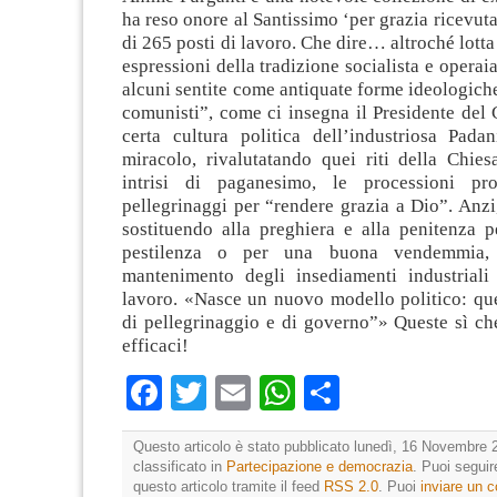
ha reso onore al Santissimo ‘per grazia ricevuta
di 265 posti di lavoro. Che dire… altroché lotta 
espressioni della tradizione socialista e operai
alcuni sentite come antiquate forme ideologiche
comunisti”, come ci insegna il Presidente del 
certa cultura politica dell’industriosa Padan
miracolo, rivalutatando quei riti della Chies
intrisi di paganesimo, le processioni pro
pellegrinaggi per “rendere grazia a Dio”. Anzi,
sostituendo alla preghiera e alla penitenza p
pestilenza o per una buona vendemmia, 
mantenimento degli insediamenti industriali
lavoro. «Nasce un nuovo modello politico: que
di pellegrinaggio e di governo”» Queste sì ch
efficaci!
Facebook
Twitter
Email
WhatsApp
Condividi
Questo articolo è stato pubblicato lunedì, 16 Novembre 
classificato in
Partecipazione e democrazia
. Puoi segui
questo articolo tramite il feed
RSS 2.0
. Puoi
inviare un