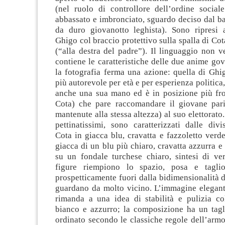
(nel ruolo di controllore dell’ordine social
abbassato e imbronciato, sguardo deciso dal ba
da duro giovanotto leghista). Sono ripresi
Ghigo col braccio protettivo sulla spalla di Cot
(“alla destra del padre”). Il linguaggio non v
contiene le caratteristiche delle due anime go
la fotografia ferma una azione: quella di Ghi
più autorevole per età e per esperienza politica
anche una sua mano ed è in posizione più fron
Cota) che pare raccomandare il giovane pari
mantenute alla stessa altezza) al suo elettorato
pettinatissimi, sono caratterizzati dalle div
Cota in giacca blu, cravatta e fazzoletto verd
giacca di un blu più chiaro, cravatta azzurra e
su un fondale turchese chiaro, sintesi di ve
figure riempiono lo spazio, posa e taglio
prospetticamente fuori dalla bidimensionalità d
guardano da molto vicino. L’immagine elegant
rimanda a una idea di stabilità e pulizia c
bianco e azzurro; la composizione ha un ta
ordinato secondo le classiche regole dell’arm