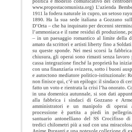
politica e modello comunicativo del centrodes
www.propostacomunista.org) L’azienda Bembe
1911 la fodera naturale in cupro, un setoso rayo
1890. Ha la sua sede italiana a Gozzano sull
D’Orta – che ha inquinato per decenni stermin
l’ammoniaca e il rame residui di produzione, p
– in un paesaggio romantico al limite della d
amato da scrittori e artisti liberty fino a Soldat
su queste sponde. Nei mesi scorsi la fabbrica
chiusura, gli operai sono rimasti senza lavoro 
cassa integrazione finché la proprietà ha inizia
con una finanziaria svizzera, sotto i buoni ausp
e autoctono mediatore politico-istituzionale: 
non finisce qui, c’è un epilogo: il sindaco di c
fatto un voto e rientrata la crisi l’ha onorato. Co
in una domenica autunnale, si son dati appun
alla fabbrica i sindaci di Gozzano e Arm
amministratori e un manipolo di operai 
processione è partita a piedi in pellegrin
santuario antonelliano del SS Crocifisso d
tredici chilometri più a sud con una miracolos
Anime Purganti e una notevole collezione di ex