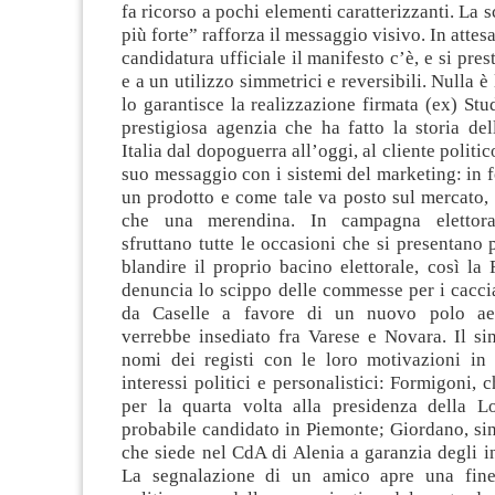
fa ricorso a pochi elementi caratterizzanti. La 
più forte” rafforza il messaggio visivo. In attes
candidatura ufficiale il manifesto c’è, e si pres
e a un utilizzo simmetrici e reversibili. Nulla è 
lo garantisce la realizzazione firmata (ex) Stud
prestigiosa agenzia che ha fatto la storia del
Italia dal dopoguerra all’oggi, al cliente politi
suo messaggio con i sistemi del marketing: in fo
un prodotto e come tale va posto sul mercato,
che una merendina. In campagna elettora
sfruttano tutte le occasioni che si presentano
blandire il proprio bacino elettorale, così l
denuncia lo scippo delle commesse per i cacci
da Caselle a favore di un nuovo polo ae
verrebbe insediato fra Varese e Novara. Il si
nomi dei registi con le loro motivazioni in 
interessi politici e personalistici: Formigoni, 
per la quarta volta alla presidenza della L
probabile candidato in Piemonte; Giordano, si
che siede nel CdA di Alenia a garanzia degli int
La segnalazione di un amico apre una fines