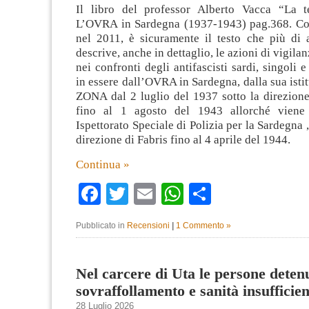
Il libro del professor Alberto Vacca “La t
L’OVRA in Sardegna (1937-1943) pag.368. Co
nel 2011, è sicuramente il testo che più di a
descrive, anche in dettaglio, le azioni di vigila
nei confronti degli antifascisti sardi, singoli e
in essere dall’OVRA in Sardegna, dalla sua ist
ZONA dal 2 luglio del 1937 sotto la direzione
fino al 1 agosto del 1943 allorché viene 
Ispettorato Speciale di Polizia per la Sardegna 
direzione di Fabris fino al 4 aprile del 1944.
Continua »
Facebook
Twitter
Email
WhatsApp
Condividi
Pubblicato in
Recensioni
|
1 Commento »
Nel carcere di Uta le persone deten
sovraffollamento e sanità insufficien
28 Luglio 2026