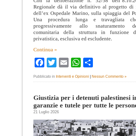
Con la deliberazione n. 52/58 dell’8.10.
Regionale dà il via definitivo al progetto di 
dell’ex Ospedale Marino, sulla spiaggia del Po
Una procedura lunga e travagliata ch
progressivamente allo snaturamento d
comunitaria della struttura in funzione 
privatistica, esclusiva ed escludente.
Continua »
Facebook
Twitter
Email
WhatsApp
Condividi
Pubblicato in
Interventi e Opinioni
|
Nessun Commento »
Giustizia per i detenuti palestinesi 
garanzie e tutele per tutte le perso
21 Luglio 2026