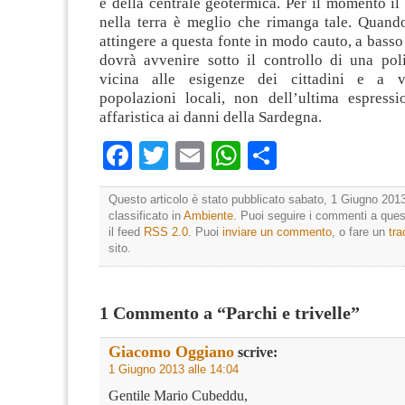
e della centrale geotermica. Per il momento il
nella terra è meglio che rimanga tale. Quando
attingere a questa fonte in modo cauto, a basso
dovrà avvenire sotto il controllo di una poli
vicina alle esigenze dei cittadini e a v
popolazioni locali, non dell’ultima espressio
affaristica ai danni della Sardegna.
Facebook
Twitter
Email
WhatsApp
Condividi
Questo articolo è stato pubblicato sabato, 1 Giugno 2013
classificato in
Ambiente
. Puoi seguire i commenti a quest
il feed
RSS 2.0
. Puoi
inviare un commento
, o fare un
tr
sito.
1 Commento a “Parchi e trivelle”
Giacomo Oggiano
scrive:
1 Giugno 2013 alle 14:04
Gentile Mario Cubeddu,