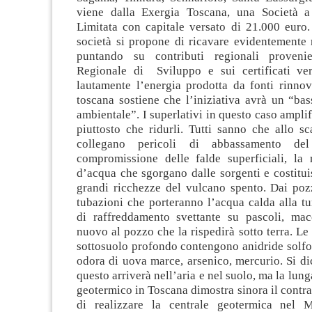
viene dalla Exergia Toscana, una Società a
Limitata con capitale versato di 21.000 euro.
società si propone di ricavare evidentemente 
puntando su contributi regionali proveni
Regionale di Sviluppo e sui certificati ve
lautamente l’energia prodotta da fonti rinnov
toscana sostiene che l’iniziativa avrà un “ba
ambientale”. I superlativi in questo caso amplif
piuttosto che ridurli. Tutti sanno che allo s
collegano pericoli di abbassamento d
compromissione delle falde superficiali, la 
d’acqua che sgorgano dalle sorgenti e costitu
grandi ricchezze del vulcano spento. Dai pozz
tubazioni che porteranno l’acqua calda alla tur
di raffreddamento svettante su pascoli, mac
nuovo al pozzo che la rispedirà sotto terra. Le
sottosuolo profondo contengono anidride solfo
odora di uova marce, arsenico, mercurio. Si di
questo arriverà nell’aria e nel suolo, ma la lun
geotermico in Toscana dimostra sinora il contra
di realizzare la centrale geotermica nel M