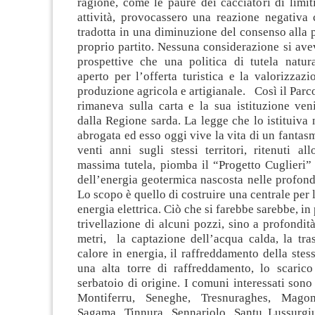
ragione, come le paure dei cacciatori di limiti
attività, provocassero una reazione negativa
tradotta in una diminuzione del consenso alla pr
proprio partito. Nessuna considerazione si ave
prospettive che una politica di tutela natura
aperto per l’offerta turistica e la valorizzazi
produzione agricola e artigianale. Così il Parc
rimaneva sulla carta e la sua istituzione ven
dalla Regione sarda. La legge che lo istituiva 
abrogata ed esso oggi vive la vita di un fantasm
venti anni sugli stessi territori, ritenuti al
massima tutela, piomba il “Progetto Cuglieri”
dell’energia geotermica nascosta nelle profond
Lo scopo è quello di costruire una centrale per 
energia elettrica. Ciò che si farebbe sarebbe, in
trivellazione di alcuni pozzi, sino a profondità
metri, la captazione dell’acqua calda, la tra
calore in energia, il raffreddamento della stes
una alta torre di raffreddamento, lo scarico
serbatoio di origine. I comuni interessati sono
Montiferru, Seneghe, Tresnuraghes, Magom
Sagama, Tinnura, Sennariolo, Santu Lussurgi