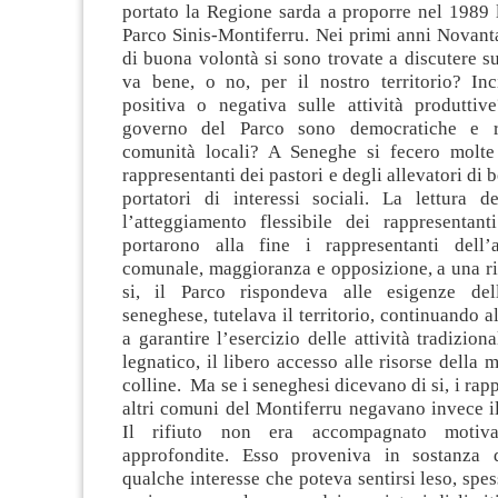
portato la Regione sarda a proporre nel 1989 l
Parco Sinis-Montiferru. Nei primi anni Novant
di buona volontà si sono trovate a discutere su
va bene, o no, per il nostro territorio? In
positiva o negativa sulle attività produtti
governo del Parco sono democratiche e ri
comunità locali? A Seneghe si fecero molte
rappresentanti dei pastori e degli allevatori di b
portatori di interessi sociali. La lettura 
l’atteggiamento flessibile dei rappresentant
portarono alla fine i rappresentanti dell’
comunale, maggioranza e opposizione, a una ri
si, il Parco rispondeva alle esigenze del
seneghese, tutelava il territorio, continuando a
a garantire l’esercizio delle attività tradizional
legnatico, il libero accesso alle risorse della 
colline. Ma se i seneghesi dicevano di si, i rap
altri comuni del Montiferru negavano invece i
Il rifiuto non era accompagnato motiva
approfondite. Esso proveniva in sostanza 
qualche interesse che poteva sentirsi leso, spe