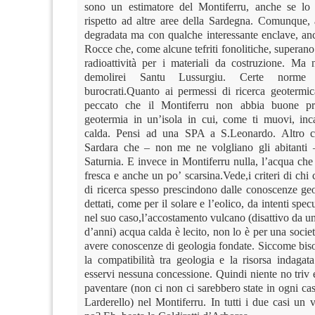
sono un estimatore del Montiferru, anche se l
rispetto ad altre aree della Sardegna. Comunque, a
degradata ma con qualche interessante enclave, anc
Rocce che, come alcune tefriti fonolitiche, superano
radioattività per i materiali da costruzione. Ma
demolirei Santu Lussurgiu. Certe norm
burocrati.Quanto ai permessi di ricerca geotermi
peccato che il Montiferru non abbia buone p
geotermia in un’isola in cui, come ti muovi, inc
calda. Pensi ad una SPA a S.Leonardo. Altro c
Sardara che – non me ne volgliano gli abitanti
Saturnia. E invece in Montiferru nulla, l’acqua che
fresca e anche un po’ scarsina.Vede,i criteri di chi
di ricerca spesso prescindono dalle conoscenze ge
dettati, come per il solare e l’eolico, da intenti spe
nel suo caso,l’accostamento vulcano (disattivo da un
d’anni) acqua calda è lecito, non lo è per una soci
avere conoscenze di geologia fondate. Siccome bis
la compatibilità tra geologia e la risorsa indaga
esservi nessuna concessione. Quindi niente no triv e
paventare (non ci non ci sarebbero state in ogni c
Larderello) nel Montiferru. In tutti i due casi un