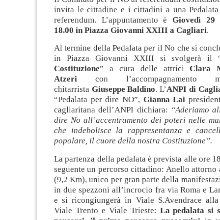
invita le cittadine e i cittadini a una Pedalat
referendum. L’appuntamento è
Giovedì 29 
18.00 in Piazza Giovanni XXIII a Cagliari
.
Al termine della Pedalata per il No che si concl
in Piazza Giovanni XXIII si svolgerà il 
Costituzione
” a cura delle attrici
Clara 
Atzeri
con l’accompagnamento mu
chitarrista
Giuseppe Baldino
. L’
ANPI di Cagli
“Pedalata per dire NO”,
Gianna Lai
presiden
cagliaritana dell’ANPI dichiara:
“Aderiamo al
dire No all’accentramento dei poteri nelle ma
che indebolisce la rappresentanza e cancel
popolare, il cuore della nostra Costituzione”.
La partenza della pedalata è prevista alle ore 1
seguente un percorso cittadino: Anello attorno 
(9,2 Km), unico per gran parte della manifestazi
in due spezzoni all’incrocio fra via Roma e La
e si ricongiungerà in Viale S.Avendrace alla
Viale Trento e Viale Trieste:
La pedalata si 