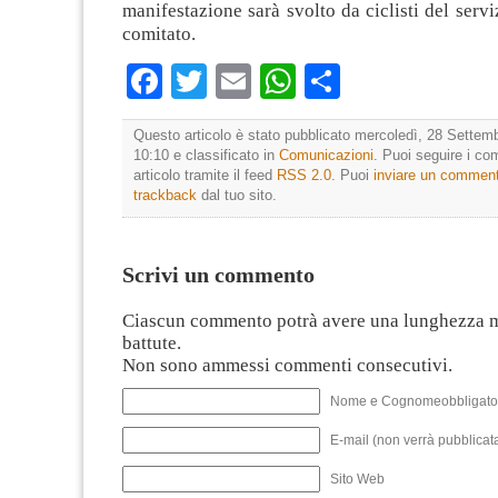
manifestazione sarà svolto da ciclisti del servi
comitato.
Facebook
Twitter
Email
WhatsApp
Condividi
Questo articolo è stato pubblicato mercoledì, 28 Settemb
10:10 e classificato in
Comunicazioni
. Puoi seguire i c
articolo tramite il feed
RSS 2.0
. Puoi
inviare un commen
trackback
dal tuo sito.
Scrivi un commento
Ciascun commento potrà avere una lunghezza 
battute.
Non sono ammessi commenti consecutivi.
Nome e Cognomeobbligato
E-mail (non verrà pubblicata
Sito Web