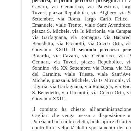
percorsi
, il primo percorso
proseguirà
in v
Cavaro, via Genneruxi, via Palestrina, lar
Tuveri, piazza Repubblica, via Alghero, via 
Settembre, via Roma, largo Carlo Felice, 
Emanuele, viale Trento, viale Sant’Avendrace,
piazza S. Michele, via Is Mirrionis, via Campan
via Garfagnana, via Romagna, via Bacared
Benedetto, via Pacinotti, via Cocco Ortu, vi
Giovanni XXIII.
Il secondo
percorso
pro
Boiardo, via Cavaro, via Genneruxi, via Pa
Gennari, via Tuveri, piazza Repubblica, vi
Sonnino, via XX Settembre, via Roma, via Ma
del Carmine, viale Trieste, viale Sant’Ave
Michele, piazza S. Michele, via Is Mirrionis, v
Liguria, via Garfagnana, via Romagna, via Bac
S. Benedetto, via Pacinotti, via Cocco Ortu, v
Giovanni XXIII.
Il comitato ha chiesto all’amministrazio
Cagliari che venga messa a disposizione un
Polizia urbana in bicicletta, onde aprire il corteo
controllo e velocità dello spostamento dei cic