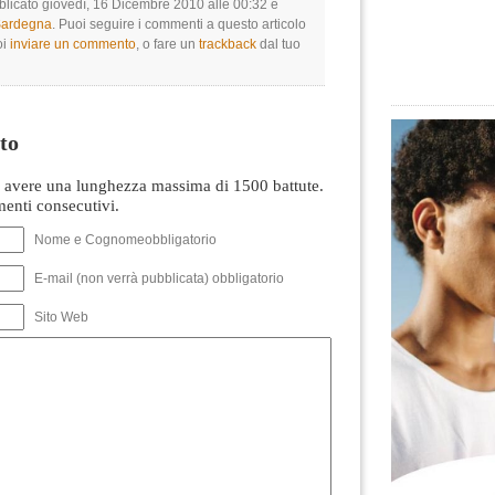
bblicato giovedì, 16 Dicembre 2010 alle 00:32 e
 Sardegna
. Puoi seguire i commenti a questo articolo
oi
inviare un commento
, o fare un
trackback
dal tuo
to
avere una lunghezza massima di 1500 battute.
nti consecutivi.
Nome e Cognomeobbligatorio
E-mail (non verrà pubblicata) obbligatorio
Sito Web