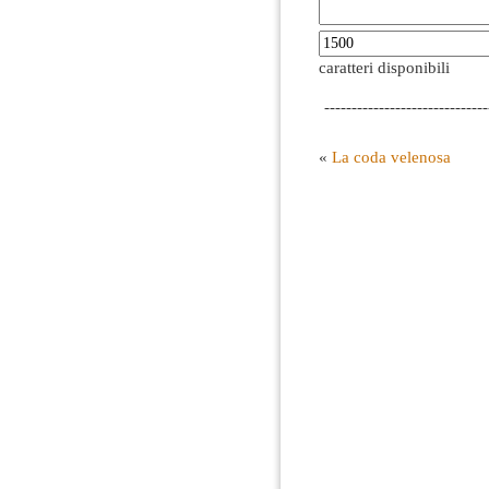
caratteri disponibili
------------------------------
«
La coda velenosa