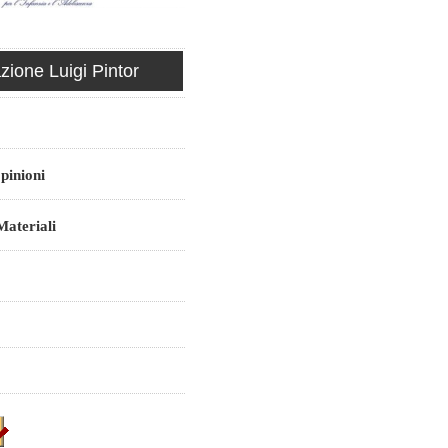
ione Luigi Pintor
pinioni
ateriali