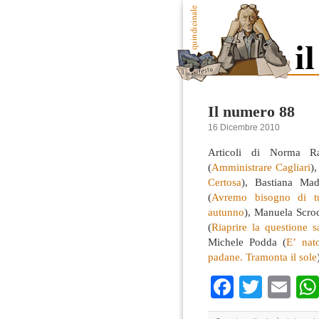
Il numero 88
16 Dicembre 2010
Articoli di Norma R
(
Amministrare Cagliari
)
Certosa
), Bastiana Ma
(
Avremo bisogno di tut
autunno
), Manuela Scro
(
Riaprire la questione s
Michele Podda (
E’ nat
padane. Tramonta il sole
Faceboo
Twitte
Em