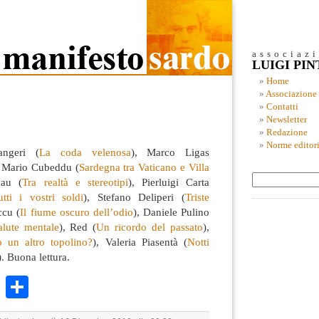
associaz
LUIGI PI
Home
Associazione
Contatti
Newsletter
Redazione
Norme editori
angeri (
La coda velenosa
), Marco Ligas
, Mario Cubeddu (
Sardegna tra Vaticano e Villa
dau (
Tra realtà e stereotipi
), Pierluigi Carta
ti i vostri soldi
), Stefano Deliperi (
Triste
ccu (
Il fiume oscuro dell’odio
), Daniele Pulino
alute mentale
), Red (
Un ricordo del passato
),
o un altro topolino?
), Valeria Piasentà (
Notti
). Buona lettura.
k
r
ail
WhatsApp
Condividi