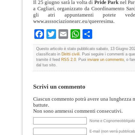
Il 25 giugno sarà la volta di
Pride
Park
nel Pa
a Cagliari, organizzato da Coordinamento Sard
gli atri appuntamenti potete ved
www.asssociazionearc.eu/queeresima.
Facebook
Twitter
Email
WhatsApp
Condividi
Questo articolo è stato pubblicato sabato, 13 Giugno 202
classificato in
Diritti civili
. Puoi seguire i commenti a que
tramite il feed
RSS 2.0
. Puoi
inviare un commento
, o fa
dal tuo sito.
Scrivi un commento
Ciascun commento potrà avere una lunghezza 
battute.
Non sono ammessi commenti consecutivi.
Nome e Cognomeobbligato
E-mail (non verrà pubblicata