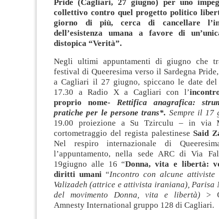
Pride (Cagliari, 27 giugno) per uno impeg
collettivo contro quel progetto politico liber
giorno di più, cerca di cancellare l’in
dell’esistenza umana a favore di un’unic
distopica “Verità”.
Negli ultimi appuntamenti di giugno che tr
festival di Queeresima verso il Sardegna Pride,
a Cagliari il 27 giugno, spiccano le date del
17.30 a Radio X a Cagliari con l’
incontr
proprio nome-
Rettifica anagrafica: strum
pratiche per le persone trans*.
Sempre il 17 
19.00 proiezione a Su Tzirculu – in via 
cortometraggio del regista palestinese
Said Z
Nel respiro internazionale di Queeresim
l’appuntamento, nella sede ARC di Via Fal
19giugno alle 16 “
Donna, vita e libertà: v
diritti umani
“
Incontro con alcune attiviste
Valizadeh (attrice e attivista iraniana), Parisa 
del movimento Donna, vita e libertà)
> Or
Amnesty International gruppo 128 di Cagliari.