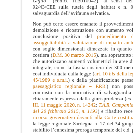
Giglio”
(codice ITB010042), ai sensi dell
92/43/CEE sulla tutela degli habitat e n. 
salvaguardia dell’avifauna selvatica.
Non può certo essere emanato il provvediment
demolizione e ricostruzione con aumento vo
conclusione positiva del
procedimento d
assoggettabilità a valutazione di impatto ambi
con soglie dimensionali dimezzate in quanto t
costiera (
D.M. 30 marzo 2015
), ma soprattutto
che autorizzano aumenti volumetrici in aree d
integrale, come la fascia costiera dei 300 metri
così individuata dalla legge (
art. 10
bis
della l
45/1989 e s.m.i.
) e dalla pianificazione paesa
paesaggistico regionale – P.P.R.
) non poss
contrasto con la normativa di salvaguardia
chiaramente espresso dalla giurisprudenza (es
III, 11 maggio 2020, n. 14242
;
T.A.R. Campania,
del 20 febbraio 2015, n. 1193
) e ribadito rec
ricorso governativo davanti alla Corte costitu
la legge regionale Sardegna n. 17 del 34 giug
stabilito l’ennesima proroga temporale del c.d. 