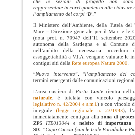
che le sezioni di progetto non sono 
rappresentate in corrispondenza alle chiusure
l’ampliamento dei corpi ‘B’.
”
Il Ministero dell’Ambiente, della Tutela del 
Mare – Direzione generale per il Mare e le C
(nota prot. n. 70947 dell’11 settembre 202
autonoma della Sardegna e al Comune d
nell’ambito della necessaria procedura 
assoggettabilità a V.I.A. vengano valutate le in
contigui siti della
Rete europea Natura 2000
.
“
Nuovo intervento
”, “
l’ampliamento dei co
termini emergenti dalle comunicazioni regional
L’area costiera di
Porto Conte
rientra nell
naturale
, è tutelata con vincolo paesagg
legislativo n. 42/2004 e s.m.i.
) e con vincolo 
integrale
(legge regionale n. 23/1993
), l’
immediatamente contigua alla
zona di protez
ZPS
ITB013044
e
nel
sito di importanza
SIC
“Capo
Caccia (con le Isole Foradada e Pi