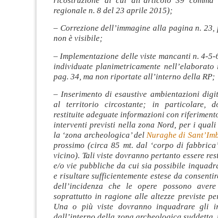
ricostruzione di cui all’articolo 39 comma
regionale n. 8 del 23 aprile 2015);
– Correzione dell’immagine alla pagina n. 23, 
non è visibile;
– Implementazione delle viste mancanti n. 4-5-
individuate planimetricamente nell’elaborato 
pag. 34, ma non riportate all’interno della RP;
– Inserimento di esaustive ambientazioni digit
al territorio circostante; in particolare, 
restituite adeguate informazioni con riferimento
interventi previsti nella zona Nord, per i quali
la ‘zona archeologica’ del
Nuraghe di Sant’Im
prossimo (circa 85 mt. dal ‘corpo di fabbrica’ 
vicino). Tali viste dovranno pertanto essere res
e/o vie pubbliche da cui sia possibile inquadra
e risultare sufficientemente estese da consentir
dell’incidenza che le opere possono avere 
soprattutto in ragione alle altezze previste pe
Una o più viste dovranno inquadrare gli in
dall’interno della zona archeologica suddetta, 