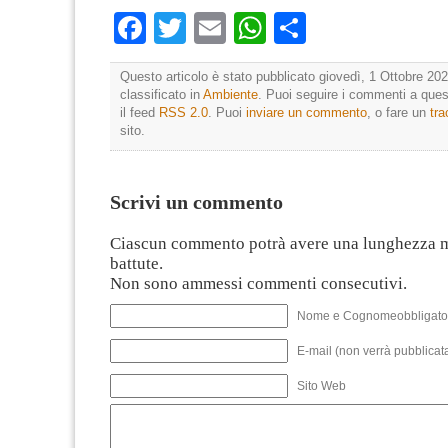
Facebook
Twitter
Email
WhatsApp
Condividi
Questo articolo è stato pubblicato giovedì, 1 Ottobre 202
classificato in
Ambiente
. Puoi seguire i commenti a quest
il feed
RSS 2.0
. Puoi
inviare un commento
, o fare un
tr
sito.
Scrivi un commento
Ciascun commento potrà avere una lunghezza 
battute.
Non sono ammessi commenti consecutivi.
Nome e Cognomeobbligato
E-mail (non verrà pubblicata
Sito Web