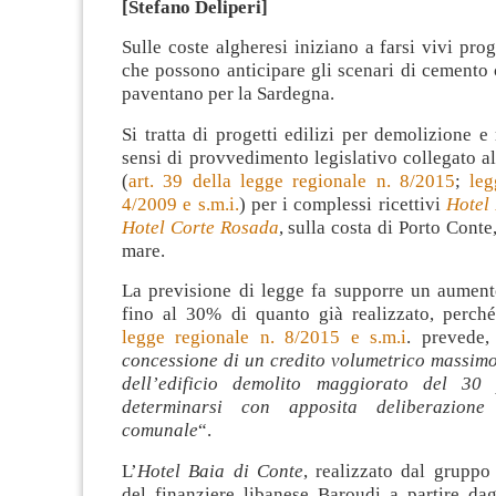
[Stefano Deliperi]
Sulle coste algheresi iniziano a farsi vivi prog
che possono anticipare gli scenari di cemento
paventano per la Sardegna.
Si tratta di progetti edilizi per demolizione e 
sensi di provvedimento legislativo collegato al
(
art. 39 della legge regionale n. 8/2015
;
leg
4/2009 e s.m.i.
) per i complessi ricettivi
Hotel
Hotel Corte Rosada
, sulla costa di Porto Conte
mare.
La previsione di legge fa supporre un aument
fino al 30% di quanto già realizzato, perché
legge regionale n. 8/2015 e s.m.i
. prevede, 
concessione di un credito volumetrico massimo
dell’edificio demolito maggiorato del 30
determinarsi con apposita deliberazione
comunale
“.
L’
Hotel Baia di Conte
, realizzato dal gruppo
del finanziere libanese Baroudi a partire dag