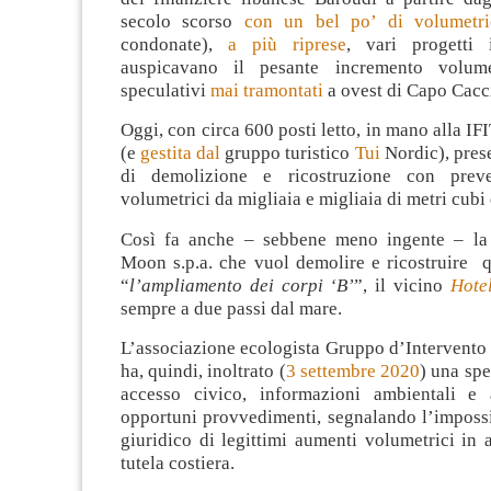
secolo scorso
con un bel po’ di volumetri
condonate),
a più riprese
, vari progetti 
auspicavano il pesante incremento volumet
speculativi
mai tramontati
a ovest di Capo Cacc
Oggi, con circa 600 posti letto, in mano alla IF
(e
gestita dal
gruppo turistico
Tui
Nordic), pres
di demolizione e ricostruzione con preve
volumetrici da migliaia e migliaia di metri cubi
Così fa anche – sebbene meno ingente – la 
Moon s.p.a. che vuol demolire e ricostruire
“
l’ampliamento dei corpi ‘B’
”, il vicino
Hote
sempre a due passi dal mare.
L’associazione ecologista Gruppo d’Intervento
ha, quindi, inoltrato (
3 settembre 2020
) una spe
accesso civico, informazioni ambientali e 
opportuni provvedimenti, segnalando l’impossi
giuridico di legittimi aumenti volumetrici in
tutela costiera.