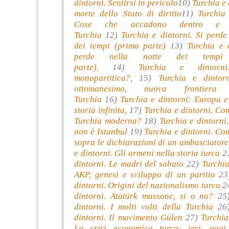
dintorni. Sentirsi in pericolo
10)
Turchia e 
morte dello Stato di diritto
11)
Turchia 
Cose che accadono dentro e 
Turchia
12)
Turchia e dintorni. Si perde
dei tempi (prima parte)
13)
Turchia e d
perde nella notte dei tempi 
parte),
14)
Turchia e dintorni
monopartitica?
, 15)
Turchia e dintor
ottomanesimo, nuova frontier
Turchia
16)
Turchia e dintorni: Europa e
storia infinita,
17)
Turchia e dintorni. Co
Turchia moderna?
18)
Turchia e dintorni
non è Istanbul
19)
Turchia e dintorni. Co
sopra le dichiarazioni di un ambasciatore
e dintorni. Gli armeni nella storia turca
2
dintorni. Le madri del sabato
22)
Turchia
AKP, genesi e sviluppo di un partito
23
dintorni. Origini del nazionalismo turco
2
dintorni. Atatürk massone, si o no?
25
dintorni. I molti volti della Turchia
26
dintorni. Il movimento Gülen
27)
Turchia
La crisi economica turca: ieri, ogg