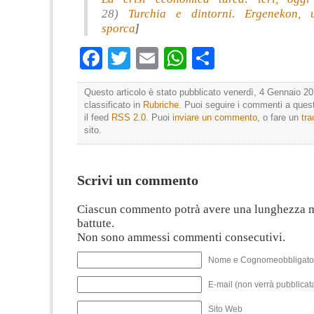
28)
Turchia e dintorni. Ergenekon, u
sporca
]
Facebook
Twitter
Email
WhatsApp
Condividi
Questo articolo è stato pubblicato venerdì, 4 Gennaio 20
classificato in
Rubriche
. Puoi seguire i commenti a quest
il feed
RSS 2.0
. Puoi
inviare un commento
, o fare un
tr
sito.
Scrivi un commento
Ciascun commento potrà avere una lunghezza 
battute.
Non sono ammessi commenti consecutivi.
Nome e Cognomeobbligato
E-mail (non verrà pubblicata
Sito Web