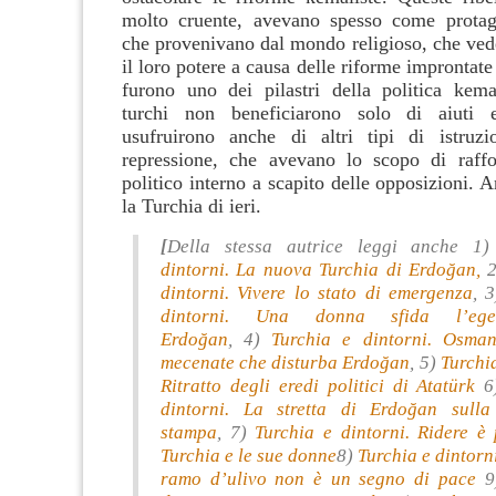
molto cruente, avevano spesso come protago
che provenivano dal mondo religioso, che ved
il loro potere a causa delle riforme improntate 
furono uno dei pilastri della politica kema
turchi non beneficiarono solo di aiuti 
usufruirono anche di altri tipi di istruzi
repressione, che avevano lo scopo di raffo
politico interno a scapito delle opposizioni. 
la Turchia di ieri.
[
Della stessa autrice leggi anche 1
dintorni. La nuova Turchia di Erdoğan,
2
dintorni. Vivere lo stato di emergenza
, 
dintorni. Una donna sfida l’eg
Erdoğan
, 4)
Turchia e dintorni. Osma
mecenate che disturba Erdoğan
, 5)
Turchia
Ritratto degli eredi politici di Atatürk
dintorni. La stretta di Erdoğan sulla
stampa
, 7)
Turchia e dintorni. Ridere è 
Turchia e le sue donne
8)
Turchia e dintorn
ramo d’ulivo non è un segno di pace
9