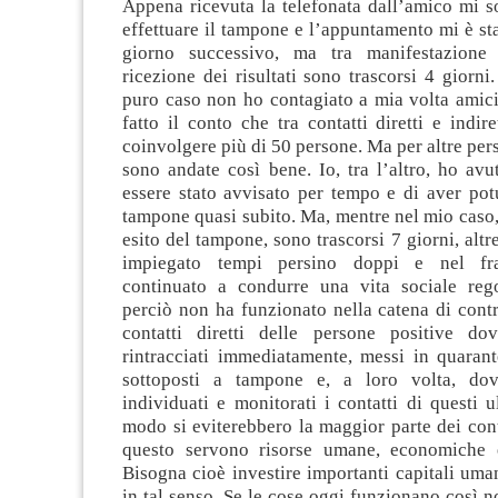
Appena ricevuta la telefonata dall’amico mi s
effettuare il tampone e l’appuntamento mi è stat
giorno successivo, ma tra manifestazione
ricezione dei risultati sono trascorsi 4 giorni.
puro caso non ho contagiato a mia volta amici
fatto il conto che tra contatti diretti e indire
coinvolgere più di 50 persone. Ma per altre per
sono andate così bene. Io, tra l’altro, ho avu
essere stato avvisato per tempo e di aver potu
tampone quasi subito. Ma, mentre nel mio caso,
esito del tampone, sono trascorsi 7 giorni, alt
impiegato tempi persino doppi e nel fr
continuato a condurre una vita sociale reg
perciò non ha funzionato nella catena di contr
contatti diretti delle persone positive do
rintracciati immediatamente, messi in quarant
sottoposti a tampone e, a loro volta, dov
individuati e monitorati i contatti di questi u
modo si eviterebbero la maggior parte dei con
questo servono risorse umane, economiche e
Bisogna cioè investire importanti capitali um
in tal senso. Se le cose oggi funzionano così n