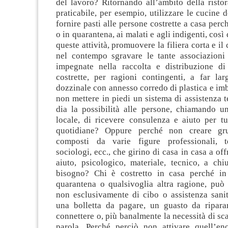
del lavoro? Ritornando all’ambito della risto
praticabile, per esempio, utilizzare le cucine d
fornire pasti alle persone costrette a casa perc
o in quarantena, ai malati e agli indigenti, così 
queste attività, promuovere la filiera corta e il 
nel contempo sgravare le tante associazioni 
impegnate nella raccolta e distribuzione d
costrette, per ragioni contingenti, a far la
dozzinale con annesso corredo di plastica e im
non mettere in piedi un sistema di assistenza t
dia la possibilità alle persone, chiamando 
locale, di ricevere consulenza e aiuto per tu
quotidiane? Oppure perché non creare gr
composti da varie figure professionali, te
sociologi, ecc., che girino di casa in casa a off
aiuto, psicologico, materiale, tecnico, a ch
bisogno? Chi è costretto in casa perché in
quarantena o qualsivoglia altra ragione, può 
non esclusivamente di cibo o assistenza sanit
una bolletta da pagare, un guasto da ripara
connettere o, più banalmente la necessità di s
parola. Perché perciò non attivare quell’e