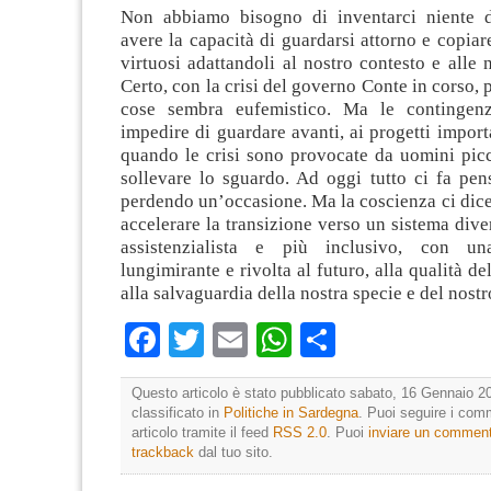
Non abbiamo bisogno di inventarci niente d
avere la capacità di guardarsi attorno e copiar
virtuosi adattandoli al nostro contesto e alle n
Certo, con la crisi del governo Conte in corso, 
cose sembra eufemistico. Ma le continge
impedire di guardare avanti, ai progetti importa
quando le crisi sono provocate da uomini picc
sollevare lo sguardo. Ad oggi tutto ci fa pen
perdendo un’occasione. Ma la coscienza ci dice
accelerare la transizione verso un sistema div
assistenzialista e più inclusivo, con u
lungimirante e rivolta al futuro, alla qualità dell
alla salvaguardia della nostra specie e del nostr
Facebook
Twitter
Email
WhatsApp
Condividi
Questo articolo è stato pubblicato sabato, 16 Gennaio 20
classificato in
Politiche in Sardegna
. Puoi seguire i com
articolo tramite il feed
RSS 2.0
. Puoi
inviare un commen
trackback
dal tuo sito.