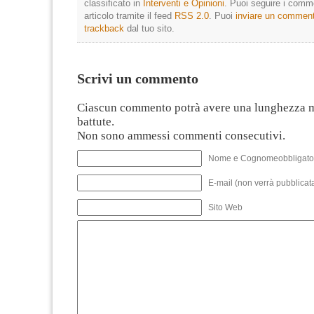
classificato in
Interventi e Opinioni
. Puoi seguire i comm
articolo tramite il feed
RSS 2.0
. Puoi
inviare un commen
trackback
dal tuo sito.
Scrivi un commento
Ciascun commento potrà avere una lunghezza 
battute.
Non sono ammessi commenti consecutivi.
Nome e Cognomeobbligato
E-mail (non verrà pubblicata
Sito Web