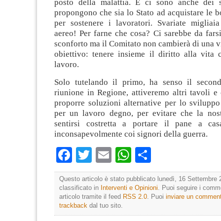
posto della malattia. E ci sono anche dei s
propongono che sia lo Stato ad acquistare le 
per sostenere i lavoratori. Svariate miglia
aereo! Per farne che cosa? Ci sarebbe da fars
sconforto ma il Comitato non cambierà di una vi
obiettivo: tenere insieme il diritto alla vita c
lavoro.
Solo tutelando il primo, ha senso il secon
riunione in Regione, attiveremo altri tavoli 
proporre soluzioni alternative per lo sviluppo 
per un lavoro degno, per evitare che la nos
sentirsi costretta a portare il pane a cas
inconsapevolmente coi signori della guerra.
Facebook
Twitter
Email
WhatsApp
Condividi
Questo articolo è stato pubblicato lunedì, 16 Settembre 
classificato in
Interventi e Opinioni
. Puoi seguire i comm
articolo tramite il feed
RSS 2.0
. Puoi
inviare un commen
trackback
dal tuo sito.