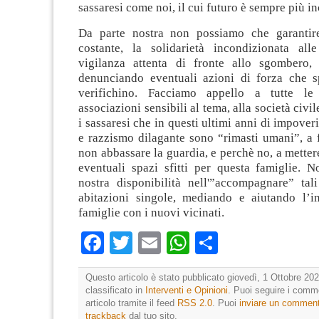
sassaresi come noi, il cui futuro è sempre più in
Da parte nostra non possiamo che garantir
costante, la solidarietà incondizionata all
vigilanza attenta di fronte allo sgombero,
denunciando eventuali azioni di forza che 
verifichino. Facciamo appello a tutte l
associazioni sensibili al tema, alla società civile
i sassaresi che in questi ultimi anni di impover
e razzismo dilagante sono “rimasti umani”, a f
non abbassare la guardia, e perchè no, a metter
eventuali spazi sfitti per questa famiglie. N
nostra disponibilità nell'”accompagnare” tali
abitazioni singole, mediando e aiutando l’in
famiglie con i nuovi vicinati.
Facebook
Twitter
Email
WhatsApp
Condividi
Questo articolo è stato pubblicato giovedì, 1 Ottobre 202
classificato in
Interventi e Opinioni
. Puoi seguire i comm
articolo tramite il feed
RSS 2.0
. Puoi
inviare un commen
trackback
dal tuo sito.