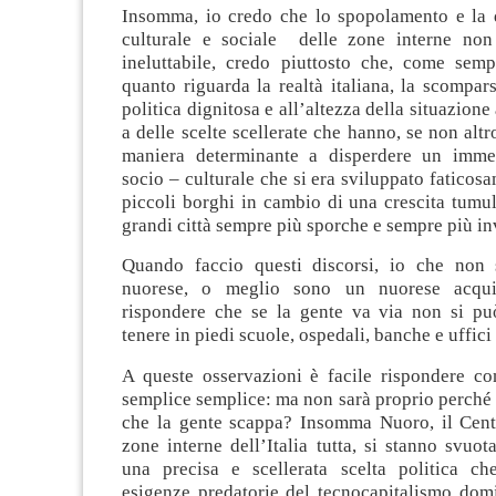
Insomma, io credo che lo spopolamento e la d
culturale e sociale delle zone interne non
ineluttabile, credo piuttosto che, come sem
quanto riguarda la realtà italiana, la scompar
politica dignitosa e all’altezza della situazion
a delle scelte scellerate che hanno, se non altr
maniera determinante a disperdere un imme
socio – culturale che si era sviluppato faticosa
piccoli borghi in cambio di una crescita tumu
grandi città sempre più sporche e sempre più inv
Quando faccio questi discorsi, io che no
nuorese, o meglio sono un nuorese acqui
rispondere che se la gente va via non si pu
tenere in piedi scuole, ospedali, banche e uffici 
A queste osservazioni è facile rispondere 
semplice semplice: ma non sarà proprio perché
che la gente scappa? Insomma Nuoro, il Cent
zone interne dell’Italia tutta, si stanno svuo
una precisa e scellerata scelta politica ch
esigenze predatorie del tecnocapitalismo domi