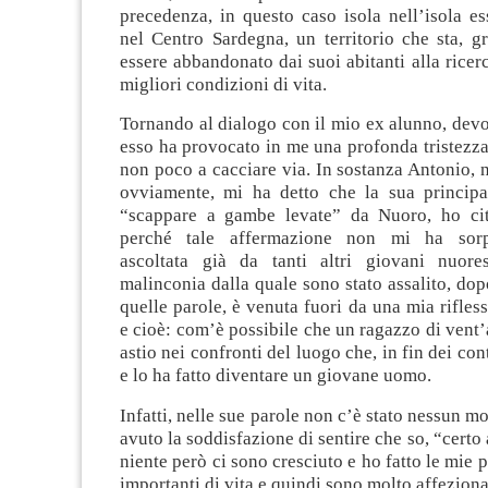
precedenza, in questo caso isola nell’isola e
nel Centro Sardegna, un territorio che sta, g
essere abbandonato dai suoi abitanti alla ricerc
migliori condizioni di vita.
Tornando al dialogo con il mio ex alunno, dev
esso ha provocato in me una profonda tristezza
non poco a cacciare via. In sostanza Antonio, 
ovviamente, mi ha detto che la sua princip
“scappare a gambe levate” da Nuoro, ho cita
perché tale affermazione non mi ha sorp
ascoltata già da tanti altri giovani nuores
malinconia dalla quale sono stato assalito, dop
quelle parole, è venuta fuori da una mia rifles
e cioè: com’è possibile che un ragazzo di vent’
astio nei confronti del luogo che, in fin dei con
e lo ha fatto diventare un giovane uomo.
Infatti, nelle sue parole non c’è stato nessun m
avuto la soddisfazione di sentire che so, “certo
niente però ci sono cresciuto e ho fatto le mie 
importanti di vita e quindi sono molto affeziona