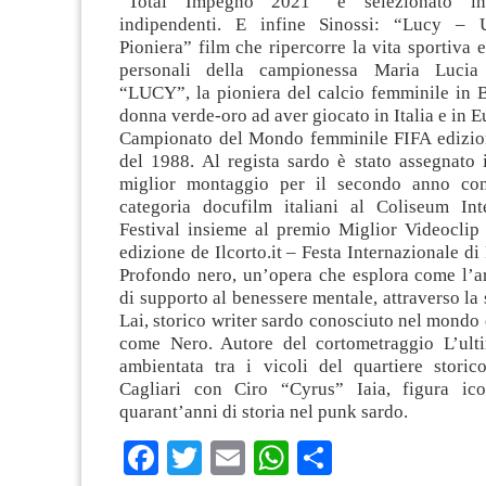
“Total Impegno 2021” e selezionato in
indipendenti. E infine Sinossi: “Lucy –
Pioniera” film che ripercorre la vita sportiva e
personali della campionessa Maria Lucia
“LUCY”, la pioniera del calcio femminile in B
donna verde-oro ad aver giocato in Italia e in E
Campionato del Mondo femminile FIFA edizio
del 1988. Al regista sardo è stato assegnato 
miglior montaggio per il secondo anno cons
categoria docufilm italiani al Coliseum Int
Festival insieme al premio Miglior Videoclip 
edizione de Ilcorto.it – Festa Internazionale di
Profondo nero, un’opera che esplora come l’ar
di supporto al benessere mentale, attraverso la 
Lai, storico writer sardo conosciuto nel mondo 
come Nero. Autore del cortometraggio L’ult
ambientata tra i vicoli del quartiere storic
Cagliari con Ciro “Cyrus” Iaia,
figura ic
quarant’anni di storia nel punk sardo.
Facebook
Twitter
Email
WhatsApp
Condividi