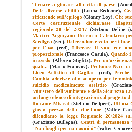
Tornare a giocare alla vita di paese
(Amede
Delle diverse abilità
(Luana Seddone),
Gra
riflettendo sull’epilogo
(Gianny Loy),
Che suc
Corte costituzionale dichiarasse illegi
regionale 20 del 2024?
(Stefano Deliperi
Martiri Angioyani: Un ricco Calendario pe
Sardigna
(red),
Referendum e voto per i fuori
per l’uso
(red),
Liberare il voto con un
proporzionale
(Francesco Casula),
Quando i 
in sardo
(Alfonso Stiglitz),
Per un’assistenza
qualità
(Mario Fiumene),
Profondo Nero di 
Liceo Artistico di Cagliari
(red),
Perché
Cambia aderisce allo sciopero per femmini
suicidio medicalmente assistito
(Grazian
Ministero dell’Ambiente e della Sicurezza En
un lungo elenco di integrazioni sul progetto di
flottante Mistral
(Stefano Deliperi),
Ultima 
giusto prezzo della ribellione
(Valter Can
difendiamo la legge Regionale 20/2024 sul
(Graziano Bullegas),
Centri di permanenza 
“Non luoghi per non uomini”
(Valter Canaves