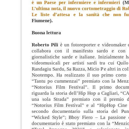
è un Paese per infermiere e infermieri
(Ma
L’ultima nota, il nuovo cortometraggio di Rob
Le liste d’attesa e la sanità che non fu
Fiumene).
Buona lettu
ra
Roberto Pili
è un fotoreporter e videomaker c
collabora con il manifesto sardo e con d
giornalistiche sarde e italiane. Inizialmente h
videomusicali per artisti sardi tra cui Quil
Randagiu Sardu, Sa Razza, Micio P e altri in co
Nootempo. Ha realizzato il suo primo corto 
“Tantu po cummenzai” premiato con la Menzi
“Notorius Film Festival”. Il primo docum
riguarda la storia dell’Hip Hop a Cagliari, “
una sola Strada” premiato con il premio d
“Notorius Film Festival” e al “HipHop Cine 
secondo documentario sulla storia del Pu
“Wicked Style”; Bboy Fiero – La passione è
documentario è stato premiato con la “Menzi