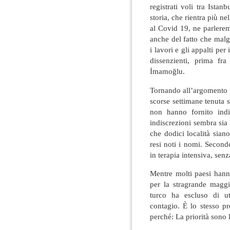
registrati voli tra Ista
storia, che rientra più ne
al Covid 19, ne parlerem
anche del fatto che mal
i lavori e gli appalti pe
dissenzienti, prima fra
İmamoğlu.
Tornando all’argomento p
scorse settimane tenuta s
non hanno fornito indi
indiscrezioni sembra sia
che dodici località sian
resi noti i nomi. Second
in terapia intensiva, sen
Mentre molti paesi hann
per la stragrande maggi
turco ha escluso di ut
contagio. È lo stesso p
perché: La priorità sono