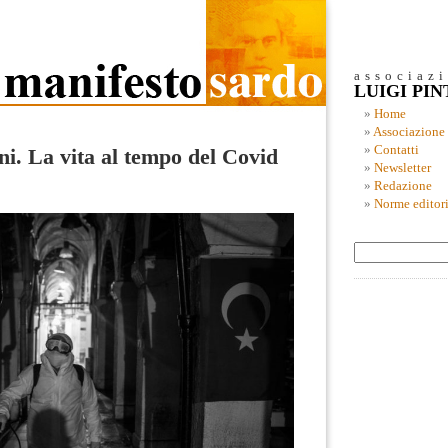
associaz
LUIGI PI
Home
Associazione
Contatti
ni. La vita al tempo del Covid
Newsletter
Redazione
Norme editori