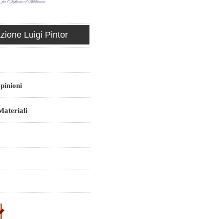
ione Luigi Pintor
pinioni
ateriali