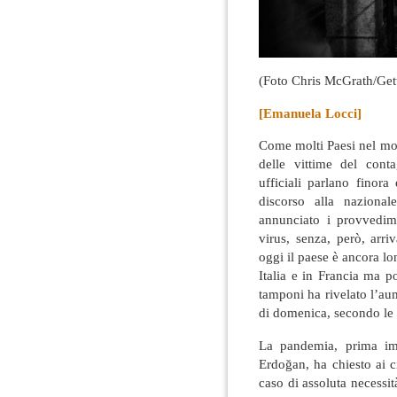
(Foto Chris McGrath/Get
[Emanuela Locci]
Come molti Paesi nel mon
delle vittime del cont
ufficiali parlano finor
discorso alla naziona
annunciato i provvedime
virus, senza, però, arri
oggi il paese è ancora lo
Italia e in Francia ma p
tamponi ha rivelato l’au
di domenica, secondo le ci
La pandemia, prima imp
Erdoğan, ha chiesto ai ci
caso di assoluta necessi