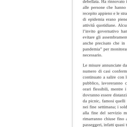
debellata. Ha rinnovato 
alle persone che hanno 
recepito appieno e le stra
di epidemia erano piene
attività quotidiane. Alcu
l’invito governativo ha
evitare gli assembrament
anche precisato che in 
pandemia” per monitorare
necessario.
Le misure annunciate da
numero di casi conferm
continuato a salire con 
pubblico, lavoreranno c
orari flessibili, mentre
dovranno essere distanzi
da picnic, famosi quelli
nei fine settimana; i sol
alla fine del servizio m
rimarranno chiuse fino al
passeggeri, infatti quasi 