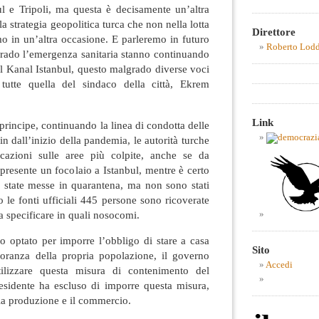
nbul e Tripoli, ma questa è decisamente un’altra
lla strategia geopolitica turca che non nella lotta
Direttore
o in un’altra occasione. E parleremo in futuro
Roberto Lod
grado l’emergenza sanitaria stanno continuando
r il Kanal Istanbul, questo malgrado diverse voci
 tutte quella del sindaco della città, Ekrem
Link
rincipe, continuando la linea di condotta delle
in dall’inizio della pandemia, le autorità turche
cazioni sulle aree più colpite, anche se da
 presente un focolaio a Istanbul, mentre è certo
o state messe in quarantena, ma non sono stati
o le fonti ufficiali 445 persone sono ricoverate
za specificare in quali nosocomi.
o optato per imporre l’obbligo di stare a casa
Sito
oranza della propria popolazione, il governo
Accedi
ilizzare questa misura di contenimento del
residente ha escluso di imporre questa misura,
 la produzione e il commercio.