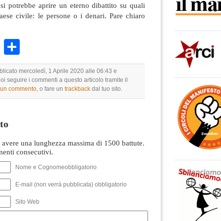
si potrebbe aprire un eterno dibattito su quali
paese civile: le persone o i denari. Pare chiaro
k
r
ail
WhatsApp
Condividi
blicato mercoledì, 1 Aprile 2020 alle 06:43 e
uoi seguire i commenti a questo articolo tramite il
e un commento
, o fare un
trackback
dal tuo sito.
to
avere una lunghezza massima di 1500 battute.
nti consecutivi.
Nome e Cognomeobbligatorio
E-mail (non verrà pubblicata) obbligatorio
Sito Web