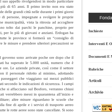
il suo appello rivolgendosi in modo particolare
più di 65 anni. Il primo invito non era stato
de delle grandi città nelle durante i primi giorni
 di persone, impegnate a svolgere le proprie
Fondaz
ne municipalità, vista la ritrosia ad accogliere
nno tolto dai parchi le panchine, proprio per
Inchieste
i, per lo più di giovani e anziani. Erdogan ha
tutte le province si formerà un “consiglio di
 le misure e prendere ulteriori precauzioni se
Interventi E O
Documenti E M
l governo sono arrivate poche ore dopo che il
ati ha superato le 5.000 unità, numero che è
le ore. Le aziende private, così come il settore
Rubriche
on il personale ridotto al minimo, adottando
 i passeggeri che viaggiano sui mezzi pubblici
Articoli
ati secondo le indicazioni di sicurezza. I campi
 che si affacciano sul Bosforo, verranno chiusi
Archivio
dati verrebbero messi in quarantena all’inizio e
ilitare; altre misure riguardano le scuole che
la fine di aprile e i servizi di trasporto aereo
tutte le rotte aeree sono state cancellate. Si sono