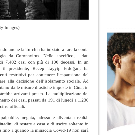
ty Images)
do anche la Turchia ha iniziato a fare la conta
agio da Coronavirus. Nello specifico, i dati
a di 7.402 casi con più di 100 decessi
. In un
le il presidente, Recep Tayyip Erdoğan, ha
nti restrittivi per contenere l’espansione del
vare alla decisione dell’isolamento sociale. Ad
ntano dalle misure drastiche imposte in Cina, in
otrebbe arrivarci presto. La moltiplicazione dei
mento dei casi, passati da 191 di lunedì a 1.236
fre ufficiali.
alpabile, negata, adesso è diventata realtà.
ttadini di restare a casa e di uscire soltanto in
tà fino a quando la minaccia Covid-19 non sarà