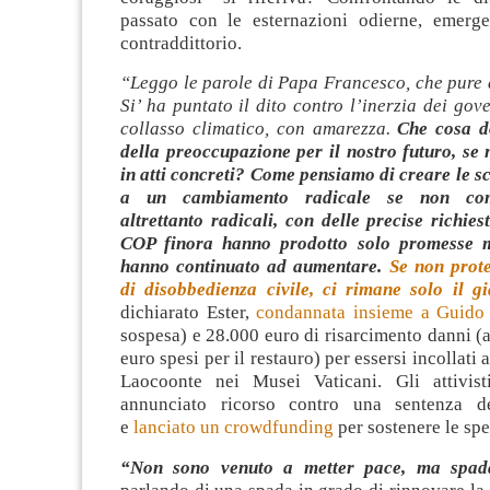
passato con le esternazioni odierne, emerg
contraddittorio.
“Leggo le parole di Papa Francesco, che pure 
Si’ ha puntato il dito contro l’inerzia dei gove
collasso climatico, con amarezza.
Che cosa 
della preoccupazione per il nostro futuro, se
in atti concreti? Come pensiamo di creare le s
a un cambiamento radicale se non com
altrettanto radicali, con delle precise richies
COP finora hanno prodotto solo promesse m
hanno continuato ad aumentare.
Se non prote
di disobbedienza civile, ci rimane solo il g
dichiarato Ester,
condannata insieme a Guido
sospesa) e 28.000 euro di risarcimento danni (a
euro spesi per il restauro) per essersi incollati
Laocoonte nei Musei Vaticani. Gli attivis
annunciato ricorso contro una sentenza def
e
lanciato un crowdfunding
per sostenere le spe
“Non sono venuto a metter pace, ma spad