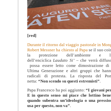
[red]
Durante il ritorno dal viaggio pastorale in Mong
Robert Messner
ha chiesto al Papa
se il suo co
la protezione dell’ambiente e l’a
dell’enciclica
Laudato Si’
– che verrà diffuso
possa essere letto come dimostrazione di s
Ultima Generazione e altri gruppi che hann
radicali di protesta. La risposta del Pon
netta:
“Non scendo su questi estremisti”
.
Papa Francesco ha poi aggiunto:
“I giovani pe
E in questo senso mi piace che lottino ben
quando subentra un’ideologia o una pression
usa per questo, non va”
.