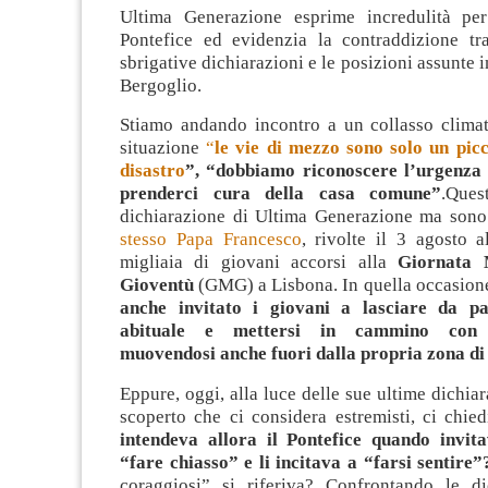
Ultima Generazione esprime incredulità per
Pontefice ed evidenzia la contraddizione tr
sbrigative dichiarazioni e le posizioni assunte 
Bergoglio.
Stiamo andando incontro a un collasso climat
situazione
“
le vie di mezzo sono solo un picc
disastro
”, “dobbiamo riconoscere l’urgenza
prenderci cura della casa comune”
.Que
dichiarazione di Ultima Generazione ma son
stesso Papa Francesco
, rivolte il 3 agosto a
migliaia di giovani accorsi alla
Giornata 
Gioventù
(GMG) a Lisbona. In quella occasion
anche invitato i giovani a lasciare da pa
abituale e mettersi in cammino con u
muovendosi anche fuori dalla propria zona di
Eppure, oggi, alla luce delle sue ultime dichia
scoperto che ci considera estremisti, ci chi
intendeva allora il Pontefice quando invit
“fare chiasso” e li incitava a “farsi sentire”
coraggiosi” si riferiva? Confrontando le di