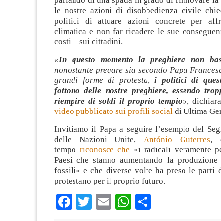
parlando di una spada in grado di rinnovare la 
le nostre azioni di disobbedienza civile chie
politici di attuare azioni concrete per affr
climatica e non far ricadere le sue conseguenz
costi – sui cittadini.
«
In questo momento la preghiera non bas
nonostante pregare sia secondo Papa Francesc
grandi forme di protesta,
i politici di que
fottono delle nostre preghiere, essendo tro
riempire di soldi il proprio tempio
»,
dichiar
video pubblicato sui profili social
di Ultima Ge
Invitiamo il Papa a seguire l’esempio del Seg
delle Nazioni Unite,
António Guterres
, 
tempo
riconosce che
«i radicali veramente pe
Paesi che stanno aumentando la produzione 
fossili» e che diverse volte ha preso le parti d
protestano per il proprio futuro.
Facebook
Twitter
Email
WhatsApp
Condividi