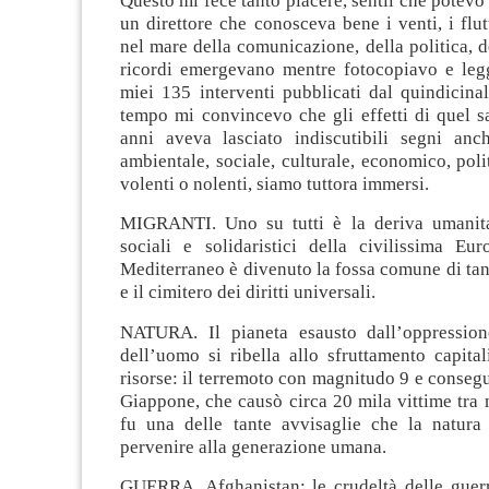
Questo mi fece tanto piacere, sentii che potevo
un direttore che conosceva bene i venti, i flut
nel mare della comunicazione, della politica, de
ricordi emergevano mentre fotocopiavo e leg
miei 135 interventi pubblicati dal quindicinal
tempo mi convincevo che gli effetti di quel s
anni aveva lasciato indiscutibili segni anc
ambientale, sociale, culturale, economico, polit
volenti o nolenti, siamo tuttora immersi.
MIGRANTI. Uno su tutti è la deriva umanita
sociali e solidaristici della civilissima Eur
Mediterraneo è divenuto la fossa comune di tan
e il cimitero dei diritti universali.
NATURA. Il pianeta esausto dall’oppressione
dell’uomo si ribella allo sfruttamento capital
risorse: il terremoto con magnitudo 9 e conseg
Giappone, che causò circa 20 mila vittime tra m
fu una delle tante avvisaglie che la natura 
pervenire alla generazione umana.
GUERRA. Afghanistan: le crudeltà delle guer