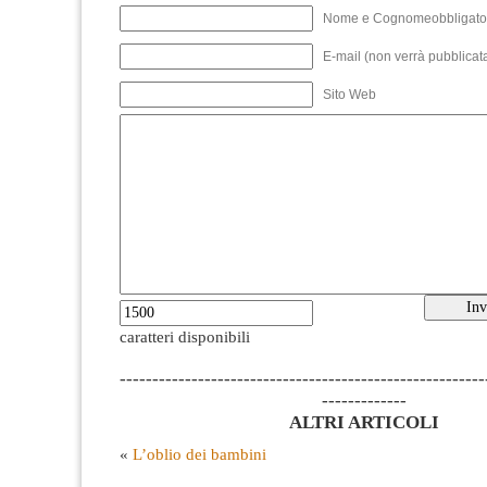
Nome e Cognomeobbligato
E-mail (non verrà pubblicata
Sito Web
caratteri disponibili
--------------------------------------------------------
-------------
ALTRI ARTICOLI
«
L’oblio dei bambini