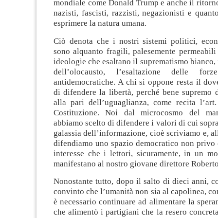
mondiale come Donald Trump e anche il ritorn
nazisti, fascisti, razzisti, negazionisti e quan
esprimere la natura umana.
Ciò denota che i nostri sistemi politici, econ
sono alquanto fragili, palesemente permeabili 
ideologie che esaltano il suprematismo bianco,
dell’olocausto, l’esaltazione delle for
antidemocratiche. A chi si oppone resta il do
di difendere la libertà, perché bene supremo d
alla pari dell’uguaglianza, come recita l’art
Costituzione. Noi dal microcosmo del mani
abbiamo scelto di difendere i valori di cui sopr
galassia dell’informazione, cioè scriviamo e, al
difendiamo uno spazio democratico non privo d
interesse che i lettori, sicuramente, in un mo
manifestano al nostro giovane direttore Robert
Nonostante tutto, dopo il salto di dieci anni, c
convinto che l’umanità non sia al capolinea, 
è necessario continuare ad alimentare la sper
che alimentò i partigiani che la resero concreta