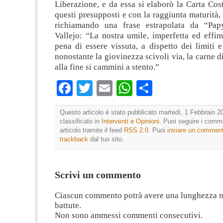
Liberazione, e da essa si elaborò la Carta Cos
questi presupposti e con la raggiunta maturità,
richiamando una frase estrapolata da “Papy
Vallejo: “La nostra umile, imperfetta ed effim
pena di essere vissuta, a dispetto dei limiti e
nonostante la giovinezza scivoli via, la carne d
alla fine si cammini a stento.”
Facebook
Twitter
Email
WhatsApp
Condividi
Questo articolo è stato pubblicato martedì, 1 Febbraio 2
classificato in
Interventi e Opinioni
. Puoi seguire i comm
articolo tramite il feed
RSS 2.0
. Puoi
inviare un commen
trackback
dal tuo sito.
Scrivi un commento
Ciascun commento potrà avere una lunghezza 
battute.
Non sono ammessi commenti consecutivi.