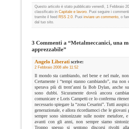
Questo articolo è stato pubblicato venerdì, 1 Febbraio 20
classificato in
Capitale e lavoro
. Puoi seguire i commenti
tramite il feed
RSS 2.0
. Puoi
inviare un commento
, o fa
dal tuo sito.
3 Commenti a “Metalmeccanici, una m
apprezzabile”
Angelo Liberati
scrive:
2 Febbraio 2008 alle 11:52
Il mondo sta cambiando, nel bene e nel male, non
Certamente i “tempi stanno cambiando”, ma non 
sperava più di trent’anni fa Bob Dylan, anche s
sono dubbi. Sicuramente dovrà ancora cambia
comunicare e Loris Campetti ce lo conferma ritene
necessario spiegare la “zona Cesarini”. Tutti auspi
generazionale, e allora ricordiamoci che le giovani
sempre sono sintonizzate sulle nostre metafore, 
avanti con gli anni, non sempre siamo sintonizz
Troppo spesso si sentono discorsi rivolti all