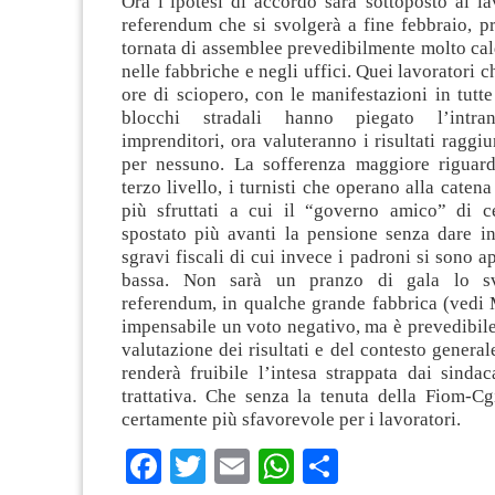
Ora l’ipotesi di accordo sarà sottoposto ai l
referendum che si svolgerà a fine febbraio, p
tornata di assemblee prevedibilmente molto cal
nelle fabbriche e negli uffici. Quei lavoratori 
ore di sciopero, con le manifestazioni in tutte 
blocchi stradali hanno piegato l’intran
imprenditori, ora valuteranno i risultati raggiu
per nessuno. La sofferenza maggiore riguard
terzo livello, i turnisti che operano alla caten
più sfruttati a cui il “governo amico” di ce
spostato più avanti la pensione senza dare i
sgravi fiscali di cui invece i padroni si sono a
bassa. Non sarà un pranzo di gala lo sv
referendum, in qualche grande fabbrica (vedi 
impensabile un voto negativo, ma è prevedibile 
valutazione dei risultati e del contesto general
renderà fruibile l’intesa strappata dai sindac
trattativa. Che senza la tenuta della Fiom-Cg
certamente più sfavorevole per i lavoratori.
Facebook
Twitter
Email
WhatsApp
Condividi