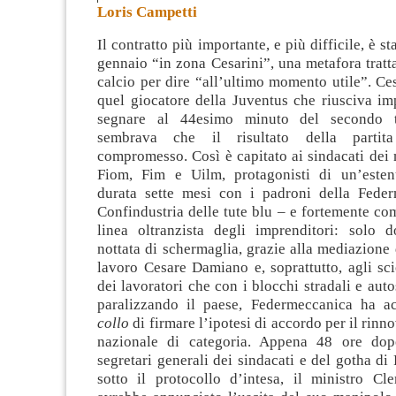
Loris Campetti
Il contratto più importante, e più difficile, è st
gennaio “in zona Cesarini”, una metafora trat
calcio per dire “all’ultimo momento utile”. Cesa
quel giocatore della Juventus che riusciva im
segnare al 44esimo minuto del
secondo 
sembrava che il risultato della partit
compromesso. Così è capitato ai sindacati dei
Fiom, Fim e Uilm, protagonisti di un’estenu
durata sette mesi con i padroni della Fede
Confindustria delle tute blu – e fortemente c
linea oltranzista degli imprenditori: solo
nottata di schermaglia, grazie alla mediazione 
lavoro Cesare Damiano e, soprattutto, agli sc
dei lavoratori che con i blocchi stradali e auto
paralizzando il paese, Federmeccanica ha a
collo
di firmare l’ipotesi di accordo per il rinn
nazionale di categoria. Appena 48 ore dop
segretari generali dei sindacati e del gotha d
sotto il protocollo d’intesa, il ministro Cl