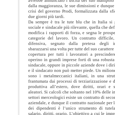
avrebbe annunciato l’uscita del suo manipolo 
dalla maggioranza, le sue dimissioni e dunque 
crisi del governo Prodi, formalizzata dalla sf
due giorni più tardi.
Da sempre è tra le tute blu che in Italia si 
sociale e sindacale più rilevante, quella che def
modifica i rapporti di forza, e segna le prospet
categorie del lavoro. Un contratto difficile,
difensiva, segnato dalla pretesa degli i
sbarazzarsi una volta per tutte del suo carattere 
copertura per tutti i lavoratori a prescinder
operino in grandi imprese forti di una robust
sindacale, oppure in piccole aziende dove i diri
e il sindacato non può metter piede. Un milion
sono i metalmeccanici italiani, in una strut
frantumata dai processi di terziarizzazione e 
produttiva all’estero, dove diritti, orari e 
aleatori. Si calcoli che soltanto nel 10% delle ind
settori merceologici esiste un contratto di seco
aziendale, e dunque il contratto nazionale per 
dei dipendenti è l’unico strumento di tutel
salario, diritti, orario. L’obiettivo a cui le im