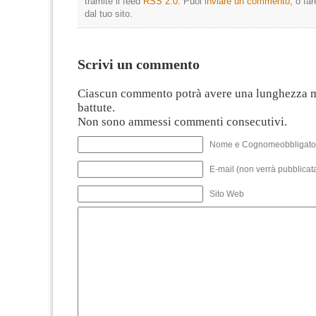
tramite il feed
RSS 2.0
. Puoi
inviare un commento
, o fa
dal tuo sito.
Scrivi un commento
Ciascun commento potrà avere una lunghezza 
battute.
Non sono ammessi commenti consecutivi.
Nome e Cognomeobbligato
E-mail (non verrà pubblicata
Sito Web