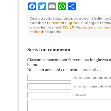
Facebook
Twitter
Email
WhatsApp
Condividi
Questo articolo è stato pubblicato giovedì, 1 Settembre 
classificato in
Interventi e Opinioni
. Puoi seguire i comm
articolo tramite il feed
RSS 2.0
. Puoi
inviare un commen
trackback
dal tuo sito.
Scrivi un commento
Ciascun commento potrà avere una lunghezza 
battute.
Non sono ammessi commenti consecutivi.
Nome e Cognomeobbligato
E-mail (non verrà pubblicata
Sito Web