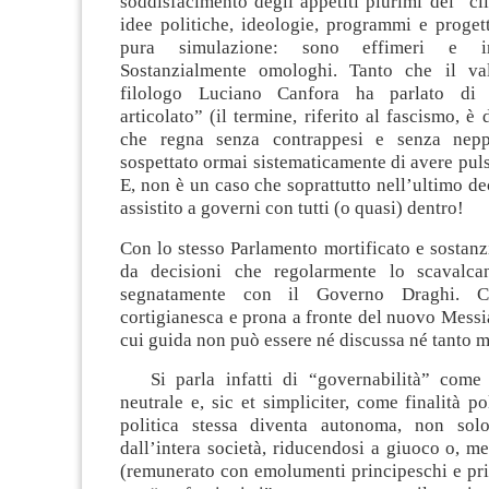
soddisfacimento degli appetiti plurimi dei “clie
idee politiche, ideologie, programmi e proget
pura simulazione: sono effimeri e inte
Sostanzialmente omologhi. Tanto che il val
filologo Luciano Canfora ha parlato di 
articolato” (il termine, riferito al fascismo, 
che regna senza contrappesi e senza nepp
sospettato ormai sistematicamente di avere puls
E, non è un caso che soprattutto nell’ultimo 
assistito a governi con tutti (o quasi) dentro!
Con lo stesso Parlamento mortificato e sostan
da decisioni che regolarmente lo scavalca
segnatamente con il Governo Draghi. 
cortigianesca e prona a fronte del nuovo Messi
cui guida non può essere né discussa né tanto m
Si parla infatti di “governabilità” come 
neutrale e, sic et simpliciter, come finalità po
politica stessa diventa autonoma, non solo
dall’intera società, riducendosi a giuoco o, me
(remunerato con emolumenti principeschi e priv