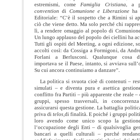
estremismi, come
Famiglia Cristiana
, a p
convention
di
Comunione e Liberazione
ha s
Editoriale: “C’è il sospetto che a Rimini si 
ciò che viene detto. Ma solo perché chi rappres
lì, a rendere omaggio al popolo di Comunione
Un lungo applauso del popolo dei ciellini ha acc
Tutti gli ospiti del Meeting, a ogni edizione, s
accolti così: da Cossiga a Formigoni, da Andre
Forlani a Berlusconi. Qualunque cosa di
importava se il Paese, intanto, si avviava sull’
Su cui ancora continuiamo a danzare”.
La politica si svuota cioè di contenuti – res
simulati – e diventa pura e asettica gestione
conflitto fra Partiti – più apparente che reale – 
gruppi, spesso trasversali, in concorrenz
assicurarsi questa gestione. La battaglia politi
priva di
telos,
di finalità. E poiché i gruppi polit
loro avendo come unico scopo la gestion
l’occupazione degli Enti – di qualsivoglia ge
bancari a quelli culturali – purché rendan