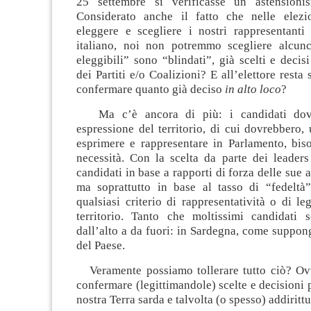
25 settembre si verificasse un astension
Considerato anche il fatto che nelle elezi
eleggere e scegliere i nostri rappresentanti
italiano, noi non potremmo scegliere alcun
eleggibili” sono “blindati”, già scelti e decisi
dei Partiti e/o Coalizioni? E all’elettore resta 
confermare quanto già deciso
in alto loco
?
Ma c’è ancora di più: i candidati dovr
espressione del territorio, di cui dovrebbero, u
esprimere e rappresentare in Parlamento, bis
necessità. Con la scelta da parte dei leaders
candidati in base a rapporti di forza delle sue 
ma soprattutto in base al tasso di “fedeltà”
qualsiasi criterio di rappresentatività o di le
territorio. Tanto che moltissimi candidati s
dall’alto a da fuori: in Sardegna, come suppongo
del Paese.
Veramente possiamo tollerare tutto ciò? Ovv
confermare (legittimandole) scelte e decisioni p
nostra Terra sarda e talvolta (o spesso) addiritt