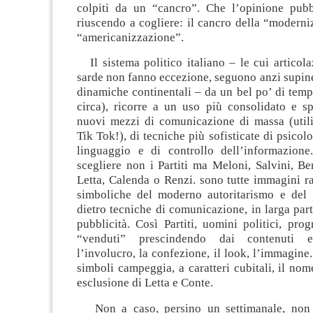
colpiti da un “cancro”. Che l’opinione pubb
riuscendo a cogliere: il cancro della “moderni
“americanizzazione”.
Il sistema politico italiano – le cui articola
sarde non fanno eccezione, seguono anzi supine
dinamiche continentali – da un bel po’ di temp
circa), ricorre a un uso più consolidato e sp
nuovi mezzi di comunicazione di massa (util
Tik Tok!), di tecniche più sofisticate di psicol
linguaggio e di controllo dell’informazion
scegliere non i Partiti ma Meloni, Salvini, Be
Letta, Calenda o Renzi. sono tutte immagini r
simboliche del moderno autoritarismo e del 
dietro tecniche di comunicazione, in larga par
pubblicità. Così Partiti, uomini politici, pr
“venduti” prescindendo dai contenuti e
l’involucro, la confezione, il look, l’immagine
simboli campeggia, a caratteri cubitali, il nom
esclusione di Letta e Conte.
Non a caso, persino un settimanale, non s