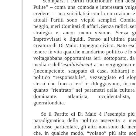
Scomparsi i Partiti tradizionali: non deca
Pulite” – coma una comoda e interessata vulga
credere – ma suicidatisi con la corruzione e 
attuali Partiti sono viepiù semplici Comitat
peggio, meri Comitati di affari. Senza radici, se
strategia e, ancor meno visione. Senza gru
Improvvisati e liquidi. Penso all’ultima pate
creatura di Di Maio: Impegno civico. Nato esc
tenere in vita qualche mandarino politico e lo s
voltagabbana opportunista ieri sottoposto, da
media e dell’
establishment
a un vergognoso e 
(incompetente, scappato di casa, bibitaro) e
politico “responsabile”, vezzeggiato ed elo
stessi che fino a ieri lo dileggiavano, in mo
quanto “rientrato” nei parametri della cultura 
dominante: atlantista, occidentalista, 
guerrafondaia.
Se il Partito di Di Maio è l’esempio più
paradigmatico della politica asservita a m
interesse particolare, gli altri non sono da me
che, in qualche modo, “volano” più alto son