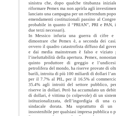
sinistra che, dopo qualche titubanza inizial
riformare Pemex ma non aprirla agli investimenti
lanciato una campagna per un referendum popol
emendamenti costituzionali passino al Congres
probabile in quanto il “PRIAN”, PRI e PAN, 
due terzi necessari).
In Messico infuria una guerra di cifre e
dimostrare che Pemex è, a seconda dei casi,
ovvero il quadro catastrofista diffuso dal gover
e dai media mainstream è falso e viziato 
l’ineluttabilità della apertura. Pemex, nonostant
quinto produttore di greggio e l’undice
petrolifera del mondo, ha riserve provate di olt
barili, introita di più 100 miliardi di dollari l’a
per il 7.7% al PIL, per il 16.5% al commercio
35.4% agli introiti del settore pubblico, pe
riserve in dollari. Però ha accumulato un debit
di dollari, è vittima (o colpevole) di un siste
istituzionalizzata, dell’ingordigia di una c
sindacale dorata. Ma soprattutto di un 
insostenibile per qualsiasi impresa pubblica o p