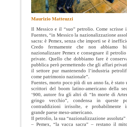
Maurizio Matteuzzi
Il Messico e il “suo” petrolio. Come scrisse 
Fuentes, “in Messico la nazionalizzazione asso
sacra: è Pemex, senza che importi se è ineffic
Credo fermamente che non abbiamo bi
nazionalizzare Pemex e consegnare il petrolio
private. Quello che dobbiamo fare è conserva
pubblica però permettendo che gli affari privat
il settore pur mantenendo l’industria petroli
come patrimonio nazionale”.
Fuentes, morto poco più di un anno fa, è stato
scrittori del boom latino-americano della s
‘900, autore fra gli altri di “In morte di Art
gringo vecchio”, condensa in queste p
contraddizioni irrisolte, e probabilmente ir
grande paese meso-americano.
Il petrolio, la sua “nazionalizzazione assoluta”
– Pemex, “la vacca sacra” – restano il mit