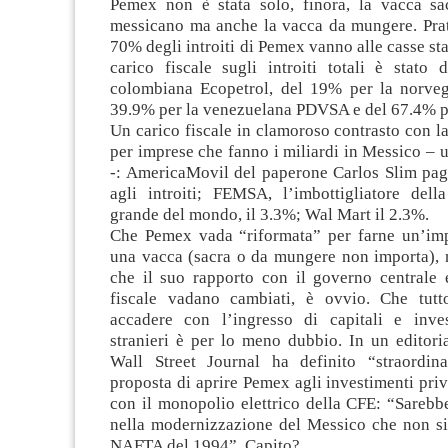
Pemex non è stata solo, finora, la vacca sa
messicano ma anche la vacca da mungere. Prat
70% degli introiti di Pemex vanno alle casse sta
carico fiscale sugli introiti totali è stato 
colombiana Ecopetrol, del 19% per la norvege
39.9% per la venezuelana PDVSA e del 67.4% 
Un carico fiscale in clamoroso contrasto con l
per imprese che fanno i miliardi in Messico – 
-: AmericaMovil del paperone Carlos Slim paga
agli introiti; FEMSA, l’imbottigliatore del
grande del mondo, il 3.3%; Wal Mart il 2.3%.
Che Pemex vada “riformata” per farne un’im
una vacca (sacra o da mungere non importa), 
che il suo rapporto con il governo centrale 
fiscale vadano cambiati, è ovvio. Che tutt
accadere con l’ingresso di capitali e inves
stranieri è per lo meno dubbio. In un editoria
Wall Street Journal ha definito “straordin
proposta di aprire Pemex agli investimenti priva
con il monopolio elettrico della CFE: “Sarebb
nella modernizzazione del Messico che non si 
NAFTA del 1994”. Capito?