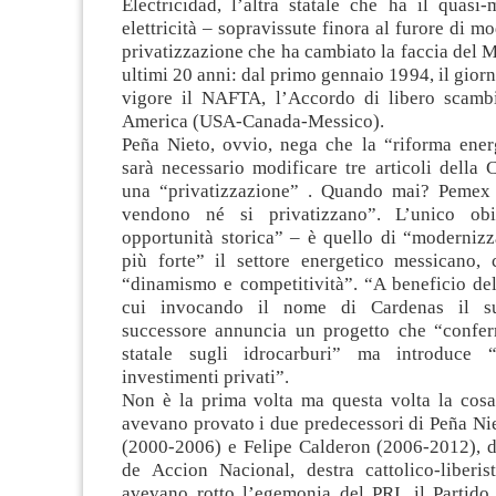
Electricidad, l’altra statale che ha il quasi
elettricità – sopravissute finora al furore di m
privatizzazione che ha cambiato la faccia del M
ultimi 20 anni: dal primo gennaio 1994, il giorn
vigore il NAFTA, l’Accordo di libero scamb
America (USA-Canada-Messico).
Peña Nieto, ovvio, nega che la “riforma energ
sarà necessario modificare tre articoli della C
una “privatizzazione” . Quando mai? Pemex
vendono né si privatizzano”. L’unico ob
opportunità storica” – è quello di “modernizz
più forte” il settore energetico messicano,
“dinamismo e competitività”. “A beneficio del
cui invocando il nome di Cardenas il su
successore annuncia un progetto che “confer
statale sugli idrocarburi” ma introduce “l
investimenti privati”.
Non è la prima volta ma questa volta la cosa 
avevano provato i due predecessori di Peña Ni
(2000-2006) e Felipe Calderon (2006-2012), d
de Accion Nacional, destra cattolico-liberis
avevano rotto l’egemonia del PRI, il Partido