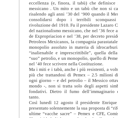
eccellenza (e, finora, il tabù) che definisce
messicano . Un mito e un tabù che non si c
risalendo agli anni ’30 del ‘900 quando il Me
consolidarsi dopo i terribili sconquass
rivoluzione del 1910. Fu il presidente Lazaro C
del nazionalismo messicano, che nel ’36 fece 
de Expropriacion e nel ’38, per decreto preside
Petroleos Mexicanos, la compagnia parastatale a
monopolio assoluto in materia di idrocarburi
“inalienabile e imprescrittibile”, quella del
“suo” petrolio, e un monopolio, quello di Pem
nel ’40 fece scrivere nella Costituzione.
Ma i miti e i tabù, anche i più resistenti, a vo
più che trattandosi di Pemex – 2.5 milioni di
ogni giorno – e del petrolio – il Messico otta
mondo -, non si tratta solo degli aspetti sim
fondativi. Dietro il fumo dell’immaginario c
tanto.
Così lunedì 12 agosto il presidente Enriqu
presentato solennemente la sua proposta di “ri
ultime “vacche sacre” – Pemex e CFE, Comis