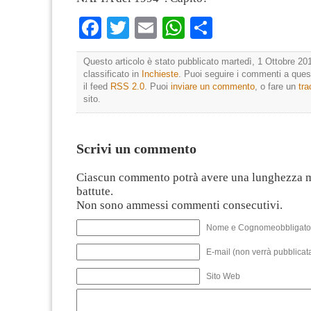
Facebook
Twitter
Email
WhatsApp
Condividi
Questo articolo è stato pubblicato martedì, 1 Ottobre 201
classificato in
Inchieste
. Puoi seguire i commenti a quest
il feed
RSS 2.0
. Puoi
inviare un commento
, o fare un
tr
sito.
Scrivi un commento
Ciascun commento potrà avere una lunghezza 
battute.
Non sono ammessi commenti consecutivi.
Nome e Cognomeobbligato
E-mail (non verrà pubblicata
Sito Web