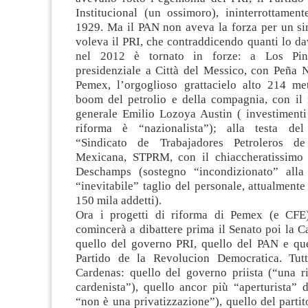
Institucional (un ossimoro), ininterrottament
1929. Ma il PAN non aveva la forza per un sim
voleva il PRI, che contraddicendo quanti lo d
nel 2012 è tornato in forze: a Los Pino
presidenziale a Città del Messico, con Peña N
Pemex, l’orgoglioso grattacielo alto 214 me
boom del petrolio e della compagnia, con il 
generale Emilio Lozoya Austin ( investimenti 
riforma è “nazionalista”); alla testa del
“Sindicato de Trabajadores Petroleros d
Mexicana, STPRM, con il chiaccheratissimo
Deschamps (sostegno “incondizionato” alla 
“inevitabile” taglio del personale, attualmente 
150 mila addetti).
Ora i progetti di riforma di Pemex (e CFE)
comincerà a dibattere prima il Senato poi la C
quello del governo PRI, quello del PAN e que
Partido de la Revolucion Democratica. Tut
Cardenas: quello del governo priista (“una 
cardenista”), quello ancor più “aperturista” 
“non è una privatizzazione”), quello del parti