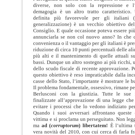
diverse, non solo con la repressione e l’
demagogia è un altro tratto caratteristico.
definita più favorevole per gli italiani (
generalizzazione) è un vecchio obiettivo del
Consiglio. E quale occasione poteva essere pi
annunciarla se non col nuovo anno? In che c
convenienza o il vantaggio per gli italiani è pre
riduzione di circa 10 punti percentuali delle ali
più alti e il mantenimento di quelle attuali s
bassi. Dunque un altro sostegno ai più ricchi
dello scudo fiscale di recente approvazione. 
questo obiettivo è reso impraticabile dalla inc
casse dello Stato, l’importante è mostrare le b
Il problema fondamentale, ossessivo, rimane per
Berlusconi con la giustizia. Tutte le sue 
finalizzate all’approvazione di una legge che
evitare i processi che lo vedono indiziato pe
Quando i suoi avversari affrontano queste 
vittima e si proclama un perseguitato. Non le
ma
ad (
corruptorum
) libertatem!
È l’ultima t
vera novità del 2010, con cui cerca di farla fr