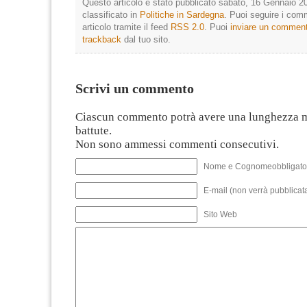
Questo articolo è stato pubblicato sabato, 16 Gennaio 20
classificato in
Politiche in Sardegna
. Puoi seguire i com
articolo tramite il feed
RSS 2.0
. Puoi
inviare un commen
trackback
dal tuo sito.
Scrivi un commento
Ciascun commento potrà avere una lunghezza 
battute.
Non sono ammessi commenti consecutivi.
Nome e Cognomeobbligato
E-mail (non verrà pubblicata
Sito Web