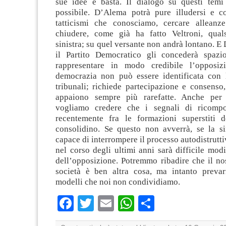
sue idee e basta. Il dialogo su questi tem
possibile. D’Alema potrà pure illudersi e c
tatticismi che conosciamo, cercare alleanz
chiudere, come già ha fatto Veltroni, qual
sinistra; su quel versante non andrà lontano. E 
il Partito Democratico gli concederà spazi
rappresentare in modo credibile l’opposizi
democrazia non può essere identificata con 
tribunali; richiede partecipazione e consenso
appaiono sempre più rarefatte. Anche per 
vogliamo credere che i segnali di ricompo
recentemente fra le formazioni superstiti de
consolidino. Se questo non avverrà, se la si
capace di interrompere il processo autodistrutti
nel corso degli ultimi anni sarà difficile modi
dell’opposizione. Potremmo ribadire che il no
società è ben altra cosa, ma intanto preva
modelli che noi non condividiamo.
Facebook
Twitter
Email
WhatsApp
Condividi