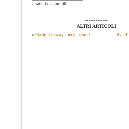
caratteri disponibili
--------------------------------------------------------
-------------
ALTRI ARTICOLI
«
Elezioni senza partecipazione?
Ilva: I