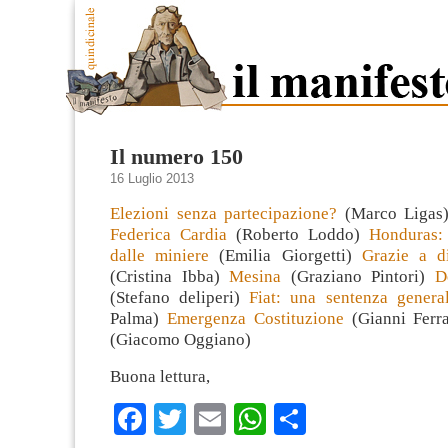
Il numero 150
16 Luglio 2013
Elezioni senza partecipazione?
(Marco Ligas
Federica Cardia
(Roberto Loddo)
Honduras: 
dalle miniere
(Emilia Giorgetti)
Grazie a d
(Cristina Ibba)
Mesina
(Graziano Pintori)
D
(Stefano deliperi)
Fiat: una sentenza genera
Palma)
Emergenza Costituzione
(Gianni Ferr
(Giacomo Oggiano)
Buona lettura,
Facebook
Twitter
Email
WhatsApp
Condividi