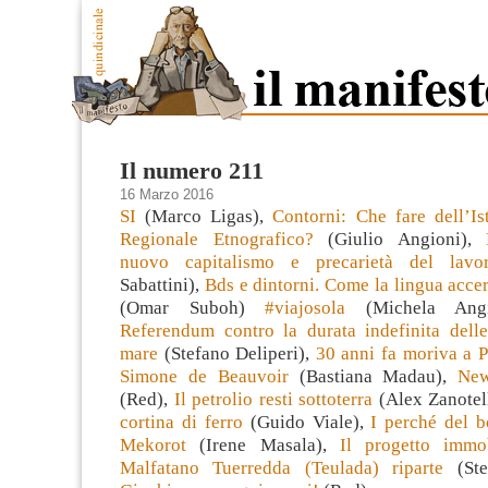
Il numero 211
16 Marzo 2016
SI
(Marco Ligas),
Contorni: Che fare dell’Is
Regionale Etnografico?
(Giulio Angioni),
nuovo capitalismo e precarietà del lavo
Sabattini),
Bds e dintorni. Come la lingua accer
(Omar Suboh
)
#viajosola
(Michela Ang
Referendum contro la durata indefinita delle 
mare
(Stefano Deliperi),
30 anni fa moriva a Pa
Simone de Beauvoir
(Bastiana Madau),
New
(Red),
Il petrolio resti sottoterra
(Alex Zanotel
cortina di ferro
(Guido Viale),
I perché del b
Mekorot
(Irene Masala),
Il progetto immob
Malfatano Tuerredda (Teulada) riparte
(Stef