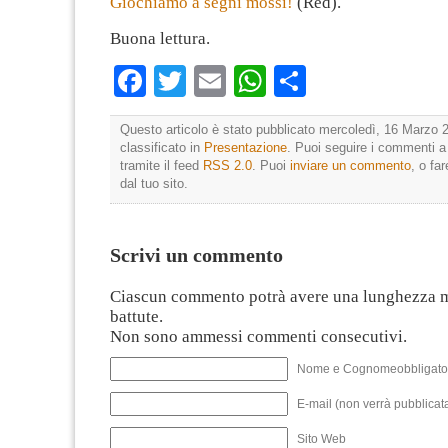
Giochiamo a segni mossi!
(Red).
Buona lettura.
Facebook
Twitter
Email
WhatsApp
Condividi
Questo articolo è stato pubblicato mercoledì, 16 Marzo 2
classificato in
Presentazione
. Puoi seguire i commenti a
tramite il feed
RSS 2.0
. Puoi
inviare un commento
, o fa
dal tuo sito.
Scrivi un commento
Ciascun commento potrà avere una lunghezza 
battute.
Non sono ammessi commenti consecutivi.
Nome e Cognomeobbligato
E-mail (non verrà pubblicata
Sito Web