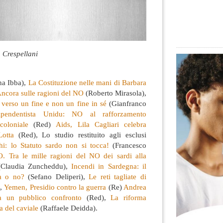
 Crespellani
na Ibba),
La Costituzione nelle mani di Barbara
ncora sulle ragioni del NO
(Roberto Mirasola),
erso un fine e non un fine in sé
(Gianfranco
ipendentista Unidu: NO al rafforzamento
coloniale
(Red)
Aids, Lila Cagliari celebra
otta
(Red), Lo studio restituito agli esclusi
hi: lo Statuto sardo non si tocca!
(Francesco
 Tra le mille ragioni del NO dei sardi alla
Claudia Zuncheddu),
Incendi in Sardegna: il
na o no?
(Sefano Deliperi),
Le reti tagliate di
),
Yemen, Presidio contro la guerra
(Re)
Andrea
 a un pubblico confronto
(Red),
La riforma
ca del caviale
(Raffaele Deidda).