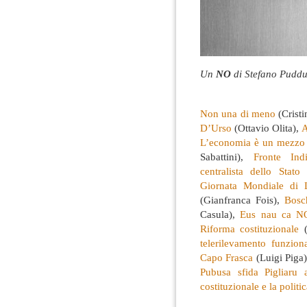
Un
NO
di Stefano Puddu
Non una di meno
(Cristi
D’Urso
(Ottavio Olita),
A
L’economia è un mezzo v
Sabattini),
Fronte Ind
centralista dello Stato 
Giornata Mondiale di L
(Gianfranca Fois),
Bosc
Casula),
Eus nau ca NO.
Riforma costituzionale
(
telerilevamento funzio
Capo Frasca
(Luigi Piga
Pubusa sfida Pigliaru
costituzionale e la politi