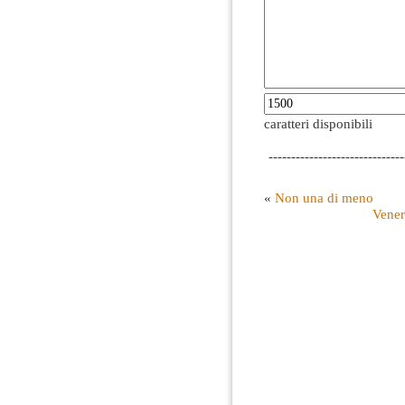
caratteri disponibili
------------------------------
«
Non una di meno
Vener