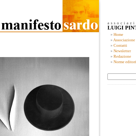
associaz
LUIGI PI
Home
Associazione
Contatti
Newsletter
Redazione
Norme editori