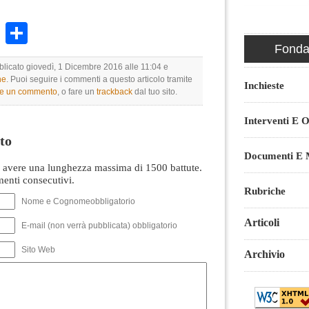
k
r
ail
WhatsApp
Condividi
Fondaz
bblicato giovedì, 1 Dicembre 2016 alle 11:04 e
ne
. Puoi seguire i commenti a questo articolo tramite
Inchieste
re un commento
, o fare un
trackback
dal tuo sito.
Interventi E O
to
Documenti E M
avere una lunghezza massima di 1500 battute.
nti consecutivi.
Rubriche
Nome e Cognomeobbligatorio
Articoli
E-mail (non verrà pubblicata) obbligatorio
Sito Web
Archivio