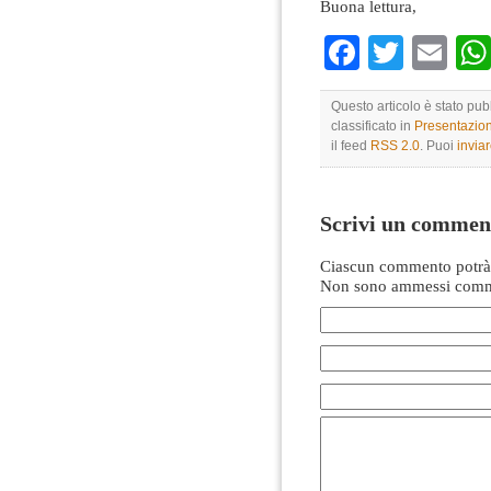
Buona lettura,
Faceboo
Twitte
Em
Questo articolo è stato pu
classificato in
Presentazio
il feed
RSS 2.0
. Puoi
invia
Scrivi un commen
Ciascun commento potrà 
Non sono ammessi comme