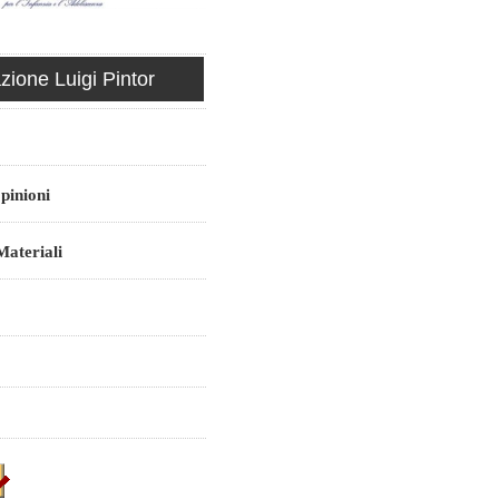
ione Luigi Pintor
pinioni
ateriali