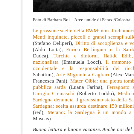
Foto di Barbara Boi – Aree umide di Feraxi/Colostrai
Le prossime scelte della RWM: non illudiamoc
Menti inquinate, piccoli e grandi scempi sull
(Stefano Deliperi),
Diritto di accoglienza e v
(Aldo Lotta),
Enrico Berlinguer e la Sard
Dadea),
Turchia e dintorni. Halide Edib
nazionalista
(Emanuela Locci),
Il tramonto 
occidentale e la responsabilità dei ricc
Sabattini),
Arte Migrante a Cagliari
(Alex Marin
Francesca Pani),
Mater Olbia: una pietra tomb
pubblica sarda
(Luana Farina),
Ferragosto 
Giorgio Cremaschi
(Roberto Loddo),
Medici
Sardegna denuncia il gravissimo stato della Sa
Sardegna: scelta assurda destinare 150 milion
(red),
Metano: la Sardegna è un mondo a 
Muscas).
Buona lettura e buone vacanze. Anche noi del 