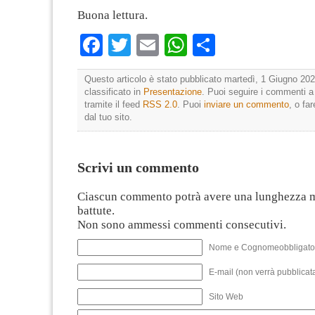
Buona lettura.
Facebook
Twitter
Email
WhatsApp
Condividi
Questo articolo è stato pubblicato martedì, 1 Giugno 202
classificato in
Presentazione
. Puoi seguire i commenti a
tramite il feed
RSS 2.0
. Puoi
inviare un commento
, o fa
dal tuo sito.
Scrivi un commento
Ciascun commento potrà avere una lunghezza 
battute.
Non sono ammessi commenti consecutivi.
Nome e Cognomeobbligato
E-mail (non verrà pubblicata
Sito Web