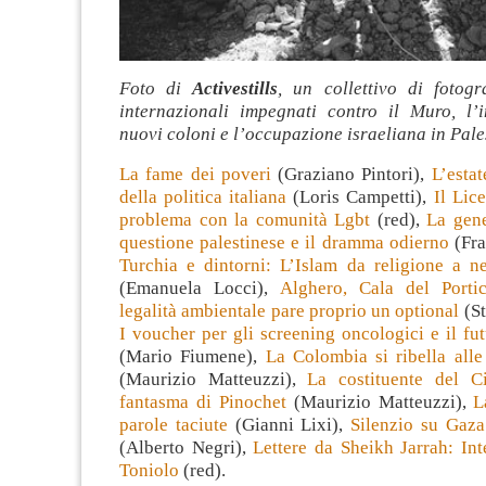
Foto di
Activestills
, un collettivo di fotogr
internazionali impegnati contro il Muro, l’
nuovi coloni e l’occupazione israeliana in Pale
La fame dei poveri
(Graziano Pintori),
L’esta
della politica italiana
(Loris Campetti),
Il Lic
problema con la comunità Lgbt
(red),
La gene
questione palestinese e il dramma odierno
(Fra
Turchia e dintorni: L’Islam da religione a ne
(Emanuela Locci),
Alghero, Cala del Porti
legalità ambientale pare proprio un optional
(St
I voucher per gli screening oncologici e il fut
(Mario Fiumene),
La Colombia si ribella alle
(Maurizio Matteuzzi),
La costituente del Ci
fantasma di Pinochet
(Maurizio Matteuzzi),
L
parole taciute
(Gianni Lixi),
Silenzio su Gaza
(Alberto Negri),
Lettere da Sheikh Jarrah: In
Toniolo
(red).