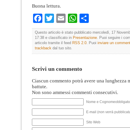
Buona lettura.
Facebook
Twitter
Email
WhatsApp
Condividi
Questo articolo è stato pubblicato mercoledì, 17 Novemb
17:38 e classificato in
Presentazione
. Puoi seguire i co
articolo tramite il feed
RSS 2.0
. Puoi
inviare un commen
trackback
dal tuo sito.
Scrivi un commento
Ciascun commento potrà avere una lunghezza 
battute.
Non sono ammessi commenti consecutivi.
Nome e Cognomeobbligato
E-mail (non verrà pubblicata
Sito Web