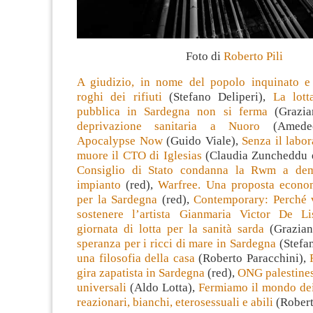
Foto di
Roberto Pili
A giudizio, in nome del popolo inquinato e
roghi dei rifiuti
(Stefano Deliperi),
La lott
pubblica in Sardegna non si ferma
(Grazia
deprivazione sanitaria a Nuoro
(Amedeo
Apocalypse Now
(Guido Viale),
Senza il labor
muore il CTO di Iglesias
(Claudia Zuncheddu e
Consiglio di Stato condanna la Rwm a dem
impianto
(red),
Warfree. Una proposta econom
per la Sardegna
(red),
Contemporary: Perché 
sostenere l’artista Gianmaria Victor De Li
giornata di lotta per la sanità sarda
(Grazian
speranza per i ricci di mare in Sardegna
(Stefan
una filosofia della casa
(Roberto Paracchini),
gira zapatista in Sardegna
(red),
ONG palestinesi
universali
(Aldo Lotta),
Fermiamo il mondo dei
reazionari, bianchi, eterosessuali e abili
(Robert