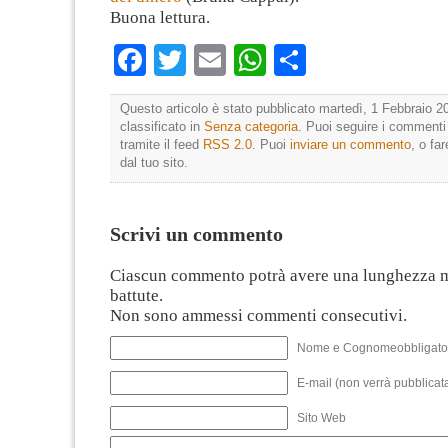
Buona lettura.
Facebook
Twitter
Email
WhatsApp
Condividi
Questo articolo è stato pubblicato martedì, 1 Febbraio 20
classificato in
Senza categoria
. Puoi seguire i commenti 
tramite il feed
RSS 2.0
. Puoi
inviare un commento
, o fa
dal tuo sito.
Scrivi un commento
Ciascun commento potrà avere una lunghezza 
battute.
Non sono ammessi commenti consecutivi.
Nome e Cognomeobbligato
E-mail (non verrà pubblicata
Sito Web