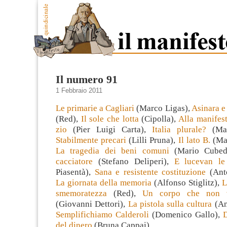
Il numero 91
1 Febbraio 2011
Le primarie a Cagliari
(Marco Ligas),
Asinara e
(Red),
Il sole che lotta
(Cipolla),
Alla manifes
zio
(Pier Luigi Carta),
Italia plurale?
(Mar
Stabilmente precari
(Lilli Pruna),
Il lato B.
(Ma
La tragedia dei beni comuni
(Mario Cube
cacciatore
(Stefano Deliperi),
E lucevan le
Piasentà),
Sana e resistente costituzione
(Ant
La giornata della memoria
(Alfonso Stiglitz),
L
smemoratezza
(Red),
Un corpo che non v
(Giovanni Dettori),
La pistola sulla cultura
(An
Semplifichiamo Calderoli
(Domenico Gallo),
D
del dinero
(Bruna Cappai).