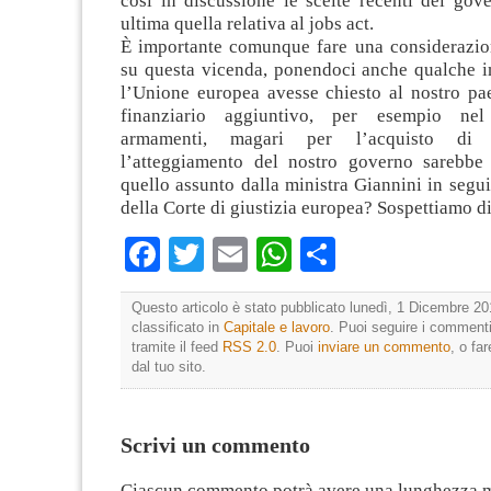
così in discussione le scelte recenti del gov
ultima quella relativa al jobs act.
È importante comunque fare una considerazio
su questa vicenda, ponendoci anche qualche in
l’Unione europea avesse chiesto al nostro p
finanziario aggiuntivo, per esempio nel
armamenti, magari per l’acquisto di 
l’atteggiamento del nostro governo sarebbe
quello assunto dalla ministra Giannini in segui
della Corte di giustizia europea? Sospettiamo di
Facebook
Twitter
Email
WhatsApp
Condividi
Questo articolo è stato pubblicato lunedì, 1 Dicembre 20
classificato in
Capitale e lavoro
. Puoi seguire i commenti
tramite il feed
RSS 2.0
. Puoi
inviare un commento
, o fa
dal tuo sito.
Scrivi un commento
Ciascun commento potrà avere una lunghezza 