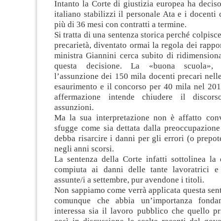
Intanto la Corte di giustizia europea ha decis
italiano stabilizzi il personale Ata e i docenti
più di 36 mesi con contratti a termine.
Si tratta di una sentenza storica perché colpisce
precarietà, diventato ormai la regola dei rappor
ministra Giannini cerca subito di ridimensionar
questa decisione. La «buona scuola», 
l’assunzione dei 150 mila docenti precari nell
esaurimento e il concorso per 40 mila nel 201
affermazione intende chiudere il discor
assunzioni.
Ma la sua interpretazione non è affatto con
sfugge come sia dettata dalla preoccupazione
debba risarcire i danni per gli errori (o prep
negli anni scorsi.
La sentenza della Corte infatti sottolinea la
compiuta ai danni delle tante lavoratrici e
assunte/i a settembre, pur avendone i titoli.
Non sappiamo come verrà applicata questa sent
comunque che abbia un’importanza fondam
interessa sia il lavoro pubblico che quello p