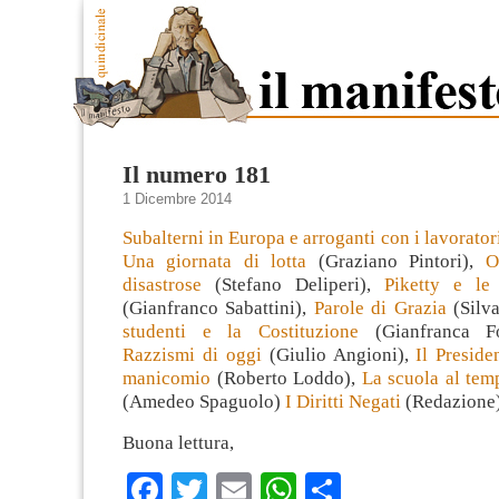
Il numero 181
1 Dicembre 2014
Subalterni in Europa e arroganti con i lavorator
Una giornata di lotta
(Graziano Pintori),
O
disastrose
(Stefano Deliperi),
Piketty e le
(Gianfranco Sabattini),
Parole di Grazia
(Silva
studenti e la Costituzione
(Gianfranca F
Razzismi di oggi
(Giulio Angioni),
Il Preside
manicomio
(Roberto Loddo),
La scuola al tem
(Amedeo Spaguolo)
I Diritti Negati
(Redazione)
Buona lettura,
Facebook
Twitter
Email
WhatsApp
Condividi