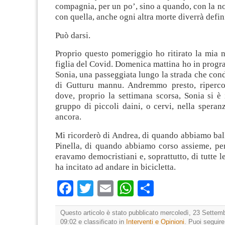
compagnia, per un po’, sino a quando, con la no
con quella, anche ogni altra morte diverrà defin
Può darsi.
Proprio questo pomeriggio ho ritirato la mia n
figlia del Covid. Domenica mattina ho in prog
Sonia, una passeggiata lungo la strada che cond
di Gutturu mannu. Andremmo presto, ripercor
dove, proprio la settimana scorsa, Sonia si è
gruppo di piccoli daini, o cervi, nella speranz
ancora.
Mi ricorderò di Andrea, di quando abbiamo bal
Pinella, di quando abbiamo corso assieme, pe
eravamo democristiani e, soprattutto, di tutte l
ha incitato ad andare in bicicletta.
Facebook
Twitter
Email
WhatsApp
Condividi
Questo articolo è stato pubblicato mercoledì, 23 Settemb
09:02 e classificato in
Interventi e Opinioni
. Puoi seguir