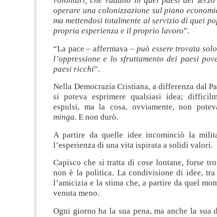
volontari, che vadano in quei paesi del Terz
operare una colonizzazione sul piano economic
ma mettendosi totalmente al servizio di quei pop
propria esperienza e il proprio lavoro
”.
“La pace – affermava –
può essere trovata solo
l’oppressione e lo sfruttamento dei paesi pov
paesi ricchi
”.
Nella Democrazia Cristiana, a differenza dal Pa
si poteva esprimere qualsiasi idea; difficil
espulsi, ma la cosa, ovviamente, non pote
minga
. E non durò.
A partire da quelle idee incominciò la milit
l’esperienza di una vita ispirata a solidi valori.
Capisco che si tratta di cose lontane, forse tr
non è la politica. La condivisione di idee, tr
l’amicizia e la stima che, a partire da quel mo
venuta meno.
Ogni giorno ha la sua pena, ma anche la sua d