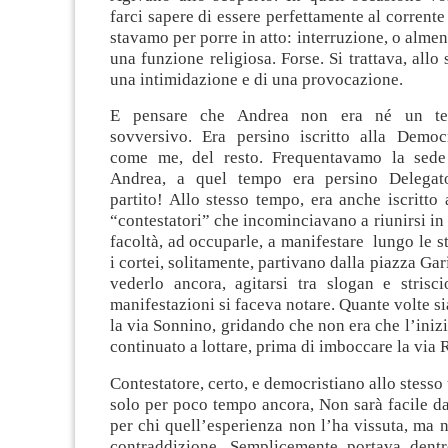
farci sapere di essere perfettamente al corrente
stavamo per porre in atto: interruzione, o alme
una funzione religiosa. Forse. Si trattava, allo
una intimidazione e di una provocazione.
E pensare che Andrea non era né un ter
sovversivo. Era persino iscritto alla Democr
come me, del resto. Frequentavamo la sede
Andrea, a quel tempo era persino Delegato
partito! Allo stesso tempo, era anche iscritto
“contestatori” che incominciavano a riunirsi in
facoltà, ad occuparle, a manifestare lungo le st
i cortei, solitamente, partivano dalla piazza Gar
vederlo ancora, agitarsi tra slogan e strisci
manifestazioni si faceva notare. Quante volte s
la via Sonnino, gridando che non era che l’ini
continuato a lottare, prima di imboccare la via
Contestatore, certo, e democristiano allo stesso
solo per poco tempo ancora, Non sarà facile d
per chi quell’esperienza non l’ha vissuta, ma 
contraddizione. Semplicemente portava dentro