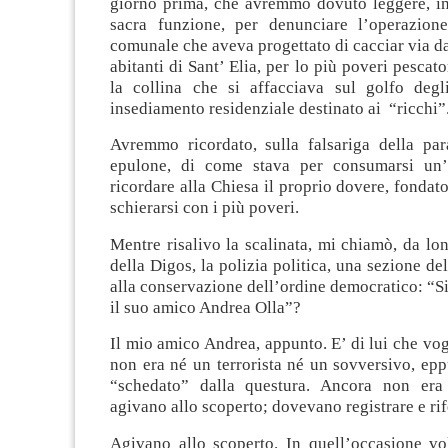
giorno prima, che avremmo dovuto leggere, i
sacra funzione, per denunciare l’operazion
comunale che aveva progettato di cacciar via dal
abitanti di Sant’ Elia, per lo più poveri pescato
la collina che si affacciava sul golfo deg
insediamento residenziale destinato ai “ricchi”
Avremmo ricordato, sulla falsariga della par
epulone, di come stava per consumarsi un’i
ricordare alla Chiesa il proprio dovere, fondato
schierarsi con i più poveri.
Mentre risalivo la scalinata, mi chiamò, da lo
della Digos, la polizia politica, una sezione de
alla conservazione dell’ordine democratico: “Si
il suo amico Andrea Olla”?
Il mio amico Andrea, appunto. E’ di lui che vog
non era né un terrorista né un sovversivo, epp
“schedato” dalla questura. Ancora non era 
agivano allo scoperto; dovevano registrare e rif
Agivano allo scoperto. In quell’occasione vo