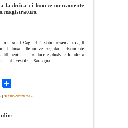
ella fabbrica di bombe nuovamente
la magistratura
procura di Cagliari è stato presentato dagli
olo Pubusa sulle nuove irregolarità riscontrate
stabilimento che produce esplosivi e bombe a
el sud-ovest della Sardegna.
k
r
ail
WhatsApp
Condividi
i
|
Nessun commento »
 ulivi