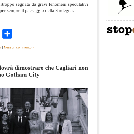
urtroppo segnata da gravi fenomeni speculativi
 per sempre il paesaggio della Sardegna.
k
r
ail
WhatsApp
Condividi
i
|
Nessun commento »
dovrà dimostrare che Cagliari non
no Gotham City