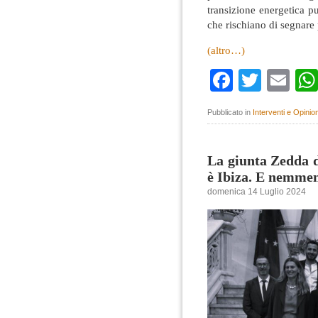
transizione energetica p
che rischiano di segnare
(altro…)
Faceboo
Twitte
Em
Pubblicato in
Interventi e Opinion
La giunta Zedda 
è Ibiza. E nemme
domenica 14 Luglio 2024