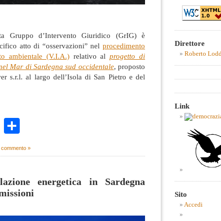
sta Gruppo d’Intervento Giuridico (GrIG) è
Direttore
ifico atto di “osservazioni” nel
procedimento
Roberto Lod
to ambientale (V.I.A.)
relativo al
progetto di
e nel Mar di Sardegna sud occidentale
, proposto
 s.r.l. al largo dell’Isola di San Pietro e del
Link
k
r
ail
WhatsApp
Condividi
 commento »
lazione energetica in Sardegna
missioni
Sito
Accedi