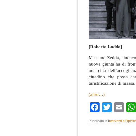
[Roberto Loddo]
Massimo Zedda, sindaco d
nuova giunta ha di front
una città dell’accoglie
cittadino che possa cam
turistificazione di massa.
(altro…)
Faceboo
Twitte
Em
Pubblicato in
Interventi e Opinion