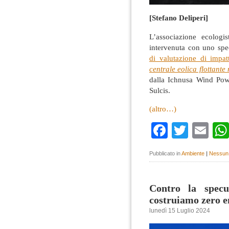
[Stefano Deliperi]
L’associazione ecologi
intervenuta con uno spec
di valutazione di impat
centrale eolica flottant
dalla Ichnusa Wind Power
Sulcis.
(altro…)
Faceboo
Twitte
Em
Pubblicato in
Ambiente
|
Nessun
Contro la specu
costruiamo zero e
lunedì 15 Luglio 2024