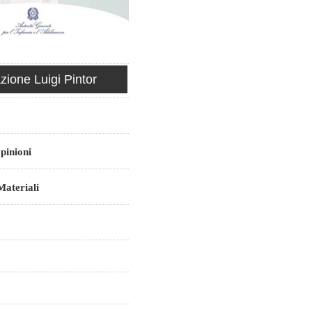
ione Luigi Pintor
pinioni
ateriali