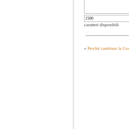
caratteri disponibili
------------------------------
«
Perché cambiare la Cos