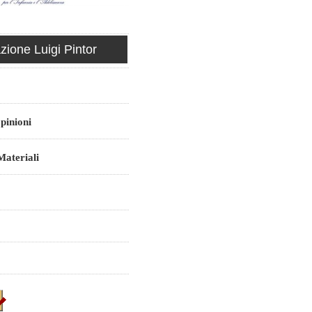
ione Luigi Pintor
pinioni
ateriali