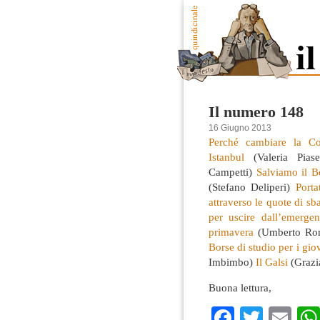
Il numero 148
16 Giugno 2013
Perché cambiare la Cos
Istanbul
(Valeria Pias
Campetti)
Salviamo il B
(Stefano Deliperi)
Porta
attraverso le quote di s
per uscire dall’emerge
primavera
(Umberto Ro
Borse di studio per i gi
Imbimbo)
Il Galsi
(Grazi
Buona lettura,
Faceboo
Twitte
Em