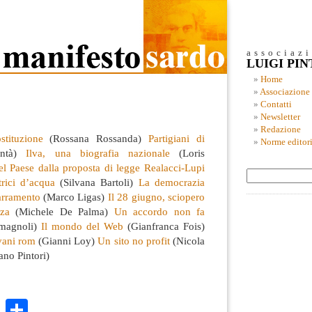
associaz
LUIGI PI
Home
Associazione
Contatti
Newsletter
Redazione
tituzione
(Rossana Rossanda)
Partigiani di
Norme editori
entà)
Ilva, una biografia nazionale
(Loris
el Paese dalla proposta di legge Realacci-Lupi
trici d’acqua
(Silvana Bartoli)
La democrazia
barramento
(Marco Ligas)
Il 28 giugno, sciopero
nza
(Michele De Palma)
Un accordo non fa
magnoli)
Il mondo del Web
(Gianfranca Fois)
ovani rom
(Gianni Loy)
Un sito no profit
(Nicola
ano Pintori)
k
r
ail
WhatsApp
Condividi