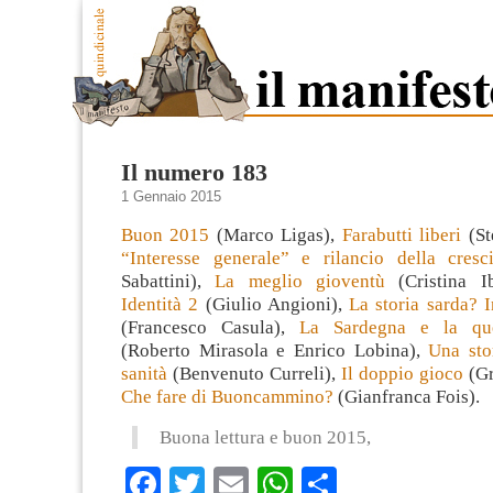
Il numero 183
1 Gennaio 2015
Buon 2015
(Marco Ligas),
Farabutti liberi
(St
“Interesse generale” e rilancio della cresci
Sabattini),
La meglio gioventù
(Cristina I
Identità 2
(Giulio Angioni),
La storia sarda? I
(Francesco Casula),
La Sardegna e la que
(Roberto Mirasola e Enrico Lobina),
Una sto
sanità
(Benvenuto Curreli),
Il doppio gioco
(Gr
Che fare di Buoncammino?
(Gianfranca Fois).
Buona lettura e buon 2015,
Facebook
Twitter
Email
WhatsApp
Condividi