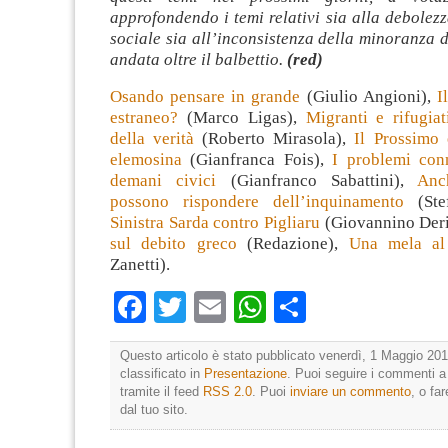
approfondendo i temi relativi sia alla debolezz
sociale sia all’inconsistenza della minoranza 
andata oltre il balbettio.
(red)
Osando pensare in grande
(Giulio Angioni),
I
estraneo?
(Marco Ligas),
Migranti e rifugiati
della verità
(Roberto Mirasola),
Il Prossimo 
elemosina
(Gianfranca Fois),
I problemi conn
demani civici
(Gianfranco Sabattini),
Anc
possono rispondere dell’inquinamento
(Stef
Sinistra Sarda contro Pigliaru
(Giovannino Der
sul debito greco
(Redazione),
Una mela al
Zanetti).
Facebook
Twitter
Email
WhatsApp
Condividi
Questo articolo è stato pubblicato venerdì, 1 Maggio 201
classificato in
Presentazione
. Puoi seguire i commenti a
tramite il feed
RSS 2.0
. Puoi
inviare un commento
, o fa
dal tuo sito.