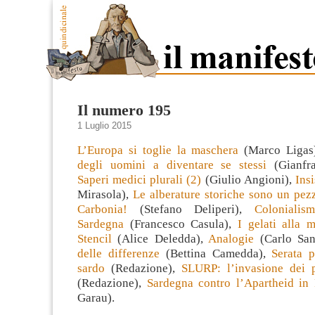
Il numero 195
1 Luglio 2015
L’Europa si toglie la maschera
(Marco Ligas
degli uomini a diventare se stessi
(Gianfra
Saperi medici plurali (2)
(Giulio Angioni),
Ins
Mirasola),
Le alberature storiche sono un pezz
Carbonia!
(Stefano Deliperi),
Colonialis
Sardegna
(Francesco Casula),
I gelati alla 
Stencil
(Alice Deledda),
Analogie
(Carlo Sa
delle differenze
(Bettina Camedda),
Serata p
sardo
(Redazione),
SLURP: l’invasione dei pi
(Redazione),
Sardegna contro l’Apartheid in 
Garau).