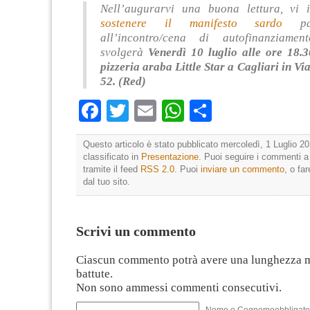
Nell’augurarvi una buona lettura, vi 
sostenere il manifesto sardo
par
all’incontro/cena di autofinanziame
svolgerà
Venerdì 10 luglio alle ore 18.3
pizzeria araba Little Star a Cagliari in Vi
52. (Red)
Facebook
Twitter
Email
WhatsApp
Condividi
Questo articolo è stato pubblicato mercoledì, 1 Luglio 20
classificato in
Presentazione
. Puoi seguire i commenti a
tramite il feed
RSS 2.0
. Puoi
inviare un commento
, o fa
dal tuo sito.
Scrivi un commento
Ciascun commento potrà avere una lunghezza 
battute.
Non sono ammessi commenti consecutivi.
Nome e Cognomeobbligato