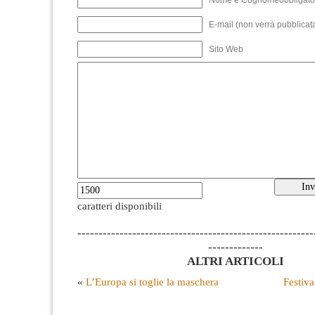
E-mail (non verrà pubblicata
Sito Web
caratteri disponibili
--------------------------------------------------------
-------------
ALTRI ARTICOLI
«
L’Europa si toglie la maschera
Festiva