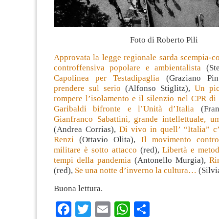
Foto di Roberto Pili
Approvata la legge regionale sarda scempia-co
controffensiva popolare e ambientalista
(Ste
Capolinea per Testadipaglia
(Graziano Pin
prendere sul serio
(Alfonso Stiglitz),
Un pic
rompere l’isolamento e il silenzio nel CPR d
Garibaldi bifronte e l’Unità d’Italia
(Fran
Gianfranco Sabattini, grande intellettuale, u
(Andrea Corrias),
Di vivo in quell’ “Italia” c
Renzi
(Ottavio Olita),
Il movimento contro
militare è sotto attacco
(red),
Libertà e metod
tempi della pandemia
(Antonello Murgia),
Ri
(red),
Se una notte d’inverno la cultura…
(Silvi
Buona lettura.
Facebook
Twitter
Email
WhatsApp
Condividi