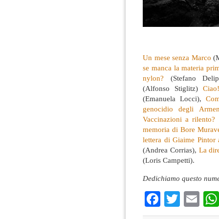
Un mese senza Marco
(M
se manca la materia pri
nylon?
(Stefano Delip
(Alfonso Stiglitz)
Ciao
(Emanuela Locci),
Com
genocidio degli Arme
Vaccinazioni a rilento? 
memoria di Bore Murav
lettera di Giaime Pintor 
(Andrea Corrias),
La dir
(Loris Campetti).
Dedichiamo questo nume
Faceboo
Twitte
Em