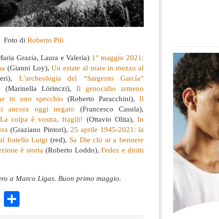
Foto di
Roberto Pili
aria Grazia, Laura e Valeria)
1° maggio 2021:
ma
(Gianni Loy),
Un estate al mare in mezzo al
eri),
L’archeologia del “Sargento García”
!
(Marinella Lörinczi),
Il genocidio armeno
e in uno specchio
(Roberto Paracchini),
Il
ni ancora oggi negato
(Francesco Casula),
La colpa è vostra, fragili!
(Ottavio Olita),
In
era
(Graziano Pintori),
25 aprile 1945-2021: la
al fratello Luigi
(red),
Sa Die chi at a bennere
ezione è storta
(Roberto Loddo),
Fedez e diritti
ro a Marco Ligas. Buon primo maggio.
k
r
ail
WhatsApp
Condividi