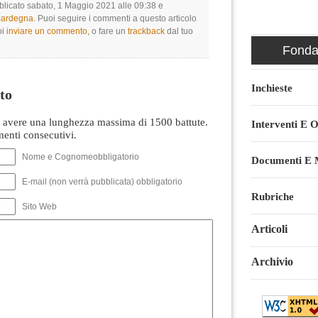
bblicato sabato, 1 Maggio 2021 alle 09:38 e
 Sardegna
. Puoi seguire i commenti a questo articolo
oi
inviare un commento
, o fare un
trackback
dal tuo
Fondaz
Inchieste
to
avere una lunghezza massima di 1500 battute.
Interventi E O
nti consecutivi.
Nome e Cognomeobbligatorio
Documenti E M
E-mail (non verrà pubblicata) obbligatorio
Rubriche
Sito Web
Articoli
Archivio