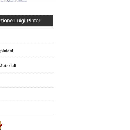
ione Luigi Pintor
pinioni
ateriali