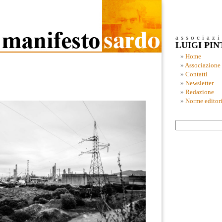
associaz
LUIGI PI
Home
Associazione
Contatti
Newsletter
Redazione
Norme editori