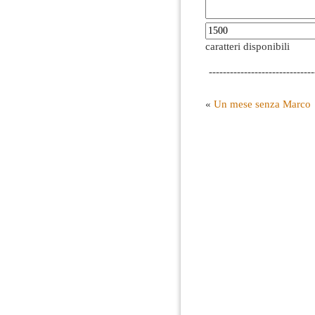
caratteri disponibili
------------------------------
«
Un mese senza Marco