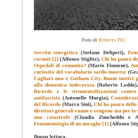
Foto di
Roberto Pili
Servitù energetica
(Stefano Deliperi),
Fen
cornuti [2]
(Alfonso Stiglitz),
Chi ha paura de
Ospedali di comunità?
(Mario Fiumene),
Ant
curiosità del vocabolario sardo-nuorese
(Gra
Cagliari non è Gotham City. Buoni motivi p
alla domenica indecorosa
(Roberto Loddo)
Ricordo e le strumentalizzazioni contro
antifascista
(Antonello Murgia),
Consideraz
del Ricordo
(Marco Sini),
Chi ha paura dello
direttori generali vanno e vengono ma per la 
una catastrofe
(Claudia Zuncheddu e Ad
Fenomenologia di un nuraghe [1]
(Alfonso Stig
Buona lettura.