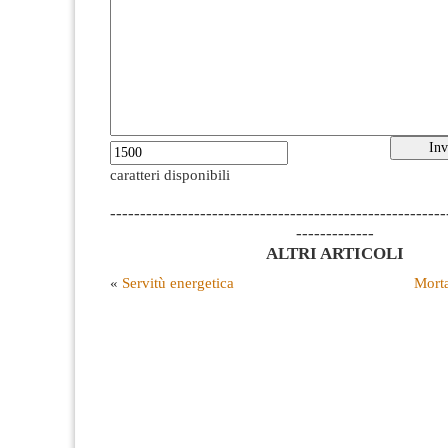
caratteri disponibili
--------------------------------------------------------
-------------
ALTRI ARTICOLI
«
Servitù energetica
Morta