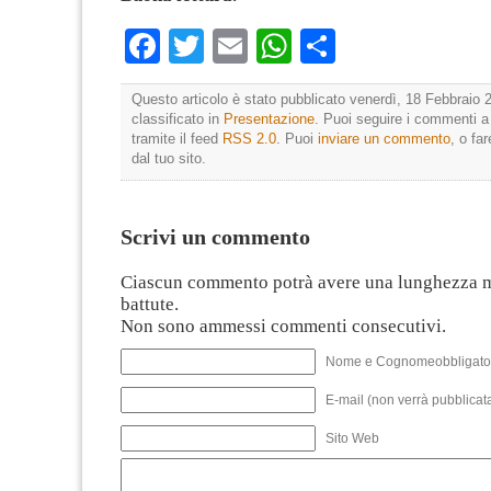
Facebook
Twitter
Email
WhatsApp
Condividi
Questo articolo è stato pubblicato venerdì, 18 Febbraio 
classificato in
Presentazione
. Puoi seguire i commenti a
tramite il feed
RSS 2.0
. Puoi
inviare un commento
, o fa
dal tuo sito.
Scrivi un commento
Ciascun commento potrà avere una lunghezza 
battute.
Non sono ammessi commenti consecutivi.
Nome e Cognomeobbligato
E-mail (non verrà pubblicata
Sito Web